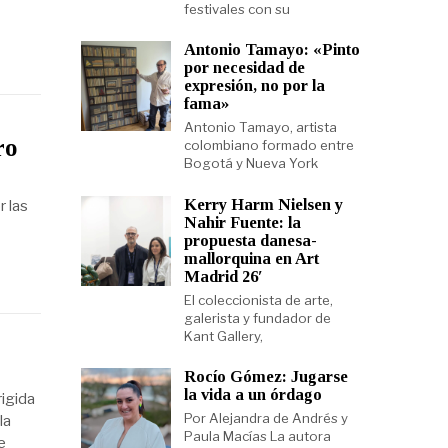
festivales con su
Antonio Tamayo: «Pinto
por necesidad de
expresión, no por la
fama»
Antonio Tamayo, artista
ro
colombiano formado entre
Bogotá y Nueva York
Kerry Harm Nielsen y
r las
Nahir Fuente: la
propuesta danesa-
mallorquina en Art
Madrid 26′
El coleccionista de arte,
galerista y fundador de
Kant Gallery,
Rocío Gómez: Jugarse
la vida a un órdago
rigida
Por Alejandra de Andrés y
la
Paula Macías La autora
e