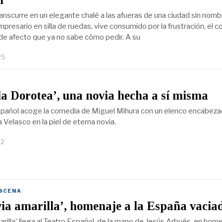
ranscurre en un elegante chalé a las afueras de una ciudad sin nomb
presario en silla de ruedas, vive consumido por la frustración, el c
de afecto que ya no sabe cómo pedir. A su
25
la Dorotea’, una novia hecha a sí misma
spañol acoge la comedia de Miguel Mihura con un elenco encabez
Velasco en la piel de eterna novia.
22
SCENA
via amarilla’, homenaje a la España vacia
marilla' llega al Teatro Español, de la mano de Jesús Arbués, en hom