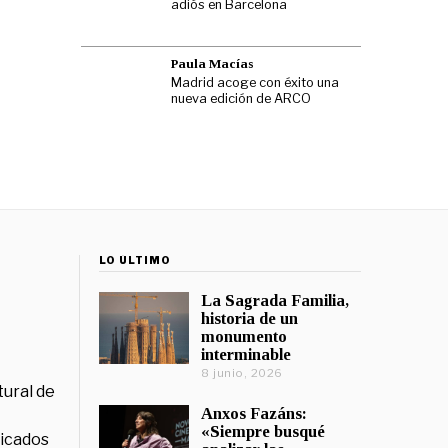
adiós en Barcelona
Paula Macías
Madrid acoge con éxito una
nueva edición de ARCO
LO ÚLTIMO
La Sagrada Familia,
historia de un
monumento
interminable
8 junio, 2026
tural de
Anxos Fazáns:
«Siempre busqué
licados