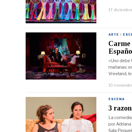
17 diciembr
ARTE
/
ESC
Carme E
Españo
«Uno debe te
mañanas; es 
Vreeland, l
10 noviembr
ESCENA
3 razon
La comedia 
por Adriana 
Sala Pequeñ