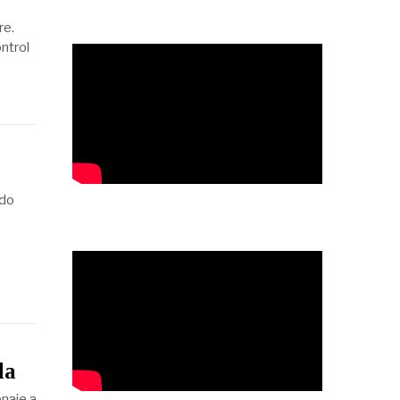
re.
ontrol
ado
da
enaje a