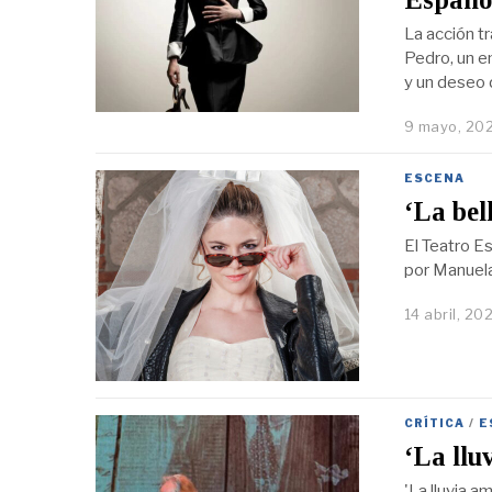
La acción t
Pedro, un em
y un deseo 
9 mayo, 20
ESCENA
‘La bel
El Teatro E
por Manuela 
14 abril, 20
CRÍTICA
/
E
‘La llu
'La lluvia a