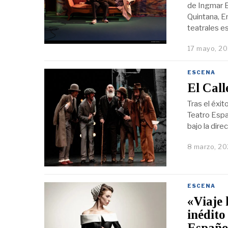
de Ingmar B
Quintana, Em
teatrales e
17 mayo, 2
ESCENA
El Call
Tras el éxit
Teatro Españ
bajo la dir
8 marzo, 2
ESCENA
«Viaje 
inédito
Españo