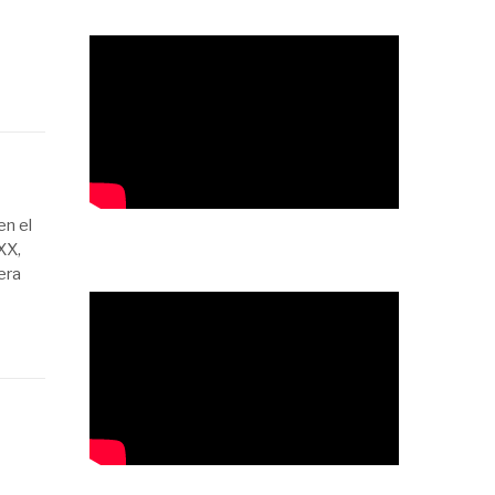
en el
XX,
era