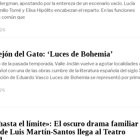
ergman, apostando por la entereza de un escenario vacío. Lucía
ilio Tomé y Elisa Hipólito encabezan el reparto. En las funciones
s común que
026
ejón del Gato: ‘Luces de Bohemia’
o de la pasada temporada, Valle-Inclán vuelve a agotar localidades 
ol con una de las obras cumbre de la literatura española del siglo 
ección de Eduardo Vasco Luces de Bohemia se representó por prim
026
hasta el límite»: El oscuro drama familiar
 de Luis Martín-Santos llega al Teatro
l