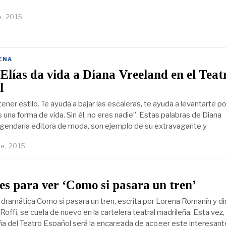
e, 2015
ENA
lías da vida a Diana Vreeland en el Teat
l
ner estilo. Te ayuda a bajar las escaleras, te ayuda a levantarte po
una forma de vida. Sin él, no eres nadie”. Estas palabras de Diana
egendaria editora de moda, son ejemplo de su extravagante y
e, 2015
es para ver ‘Como si pasara un tren’
dramática Como si pasara un tren, escrita por Lorena Romanín y di
Roffi, se cuela de nuevo en la cartelera teatral madrileña. Esta vez, 
a del Teatro Español será la encargada de acoger este interesant