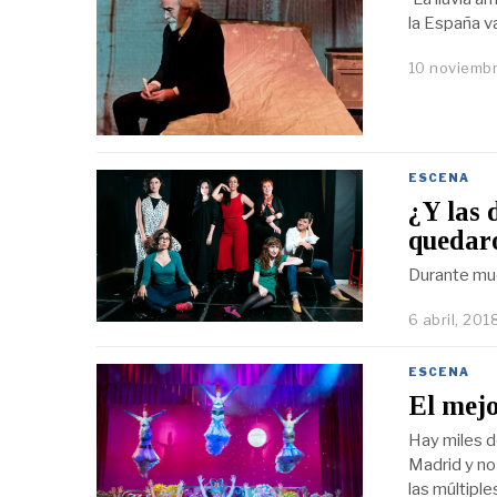
la España v
10 noviembr
ESCENA
¿Y las 
quedaro
Durante muc
6 abril, 201
ESCENA
El mejo
Hay miles d
Madrid y no 
las múltiple