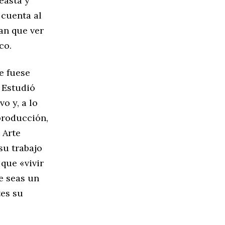
easta y
 cuenta al
an que ver
co.
e fuese
. Estudió
o y, a lo
producción,
 Arte
su trabajo
que «vivir
ue seas un
tes su