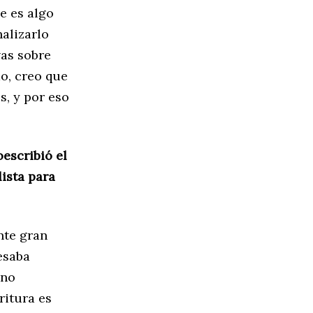
e es algo
nalizarlo
vas sobre
o, creo que
, y por eso
oescribió el
lista para
nte gran
esaba
 no
ritura es