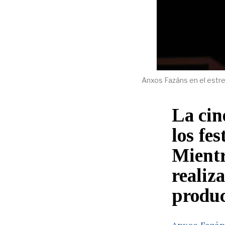
Anxos Fazáns en el estre
La cin
los fe
Mientr
realiz
produc