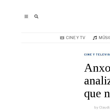
CINE Y TV
MÚSI
CINE Y TELEVI
Anxo
anali
que n
by
Claudi