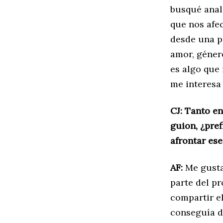
busqué anali
que nos afec
desde una pe
amor, géner
es algo que
me interesa 
CJ: Tanto e
guion, ¿pref
afrontar ese
AF:
Me gusta 
parte del pr
compartir e
conseguía d