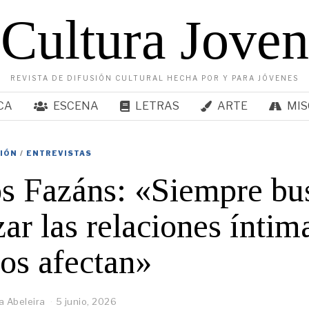
Cultura Joven
REVISTA DE DIFUSIÓN CULTURAL HECHA POR Y PARA JÓVENES
CA
ESCENA
LETRAS
ARTE
MIS
SIÓN
/
ENTREVISTAS
s Fazáns: «Siempre bu
zar las relaciones íntim
os afectan»
a Abeleira
5 junio, 2026