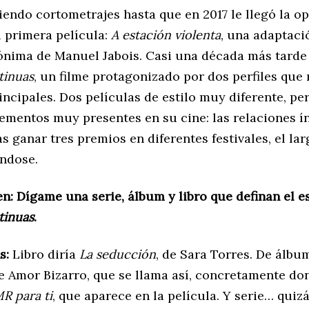
endo cortometrajes hasta que en 2017 le llegó la o
u primera película:
A estación violenta
, una adaptaci
nima de Manuel Jabois. Casi una década más tarde
tinuas
, un filme protagonizado por dos perfiles que
ncipales. Dos películas de estilo muy diferente, pe
ementos muy presentes en su cine: las relaciones ín
s ganar tres premios en diferentes festivales, el la
ndose.
n: Dígame una serie, álbum y libro que definan el e
tinuas
.
s:
Libro diría
La seducción
, de Sara Torres. De álbu
e Amor Bizarro, que se llama así, concretamente don
R para ti
, que aparece en la película. Y serie… quiz