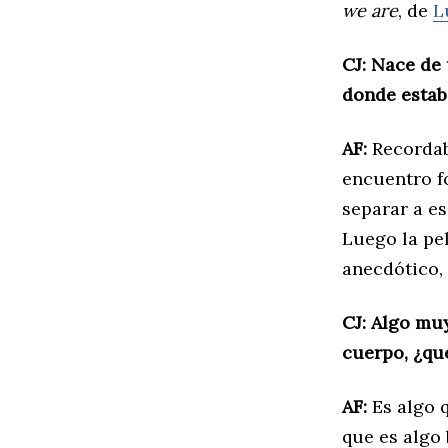
we are
, de
L
CJ: Nace de
donde estab
AF:
Recordab
encuentro f
separar a es
Luego la pe
anecdótico, 
CJ: Algo muy
cuerpo, ¿qué
AF:
Es algo 
que es algo