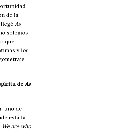
portunidad
ón de la
 llegó
As
 no solemos
ro que
timas y los
rgometraje
spíritu de
As
m, uno de
de está la
á
We are who