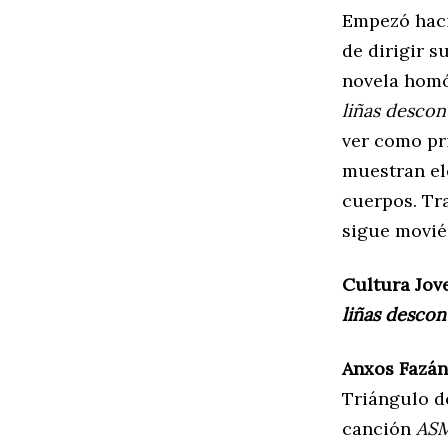
Empezó haci
de dirigir s
novela homó
liñas descon
ver como pri
muestran el
cuerpos. Tra
sigue movié
Cultura Jove
liñas descon
Anxos Fazán
Triángulo d
canción
ASM