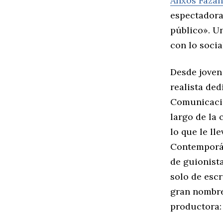
Anxos Fazán
espectadora
público». U
con lo soci
Desde joven 
realista ded
Comunicació
largo de la 
lo que le ll
Contemporán
de guionista
solo de escr
gran nombre 
productora: