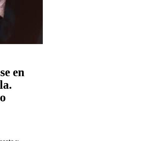
se en
la.
mo