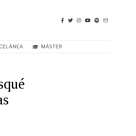
CELÁNEA
MÁSTER
squé
as