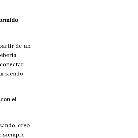
dormido
partir de un
debería
conectar.
na siendo
 con el
sando, creo
e siempre