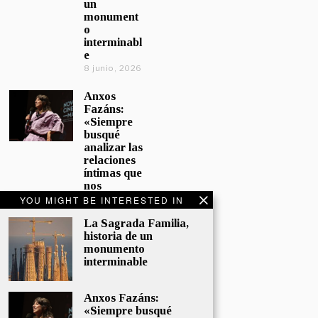
un
monument
o
interminabl
e
8 junio, 2026
Anxos
Fazáns:
«Siempre
busqué
analizar las
relaciones
íntimas que
nos
afectan»
YOU MIGHT BE INTERESTED IN
5 junio, 2026
La Sagrada Familia,
historia de un
El hijo de la
monumento
cómica, el
interminable
homenaje
de
Sacristán a
Anxos Fazáns:
Fernán
«Siempre busqué
Gómez