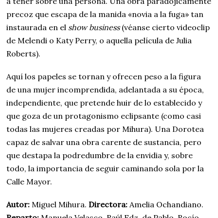
a tener sobre una persona. Una obra paradójicamente
precoz que escapa de la manida «novia a la fuga» tan
instaurada en el
show business
(véanse cierto videoclip
de Melendi o Katy Perry, o aquella película de Julia
Roberts).
Aquí los papeles se tornan y ofrecen peso a la figura
de una mujer incomprendida, adelantada a su época,
independiente, que pretende huir de lo establecido y
que goza de un protagonismo eclipsante (como casi
todas las mujeres creadas por Mihura). Una Dorotea
capaz de salvar una obra carente de sustancia, pero
que destapa la podredumbre de la envidia y, sobre
todo, la importancia de seguir caminando sola por la
Calle Mayor.
Autor:
Miguel Mihura.
Directora:
Amelia Ochandiano.
Reparto:
Manuela Velasco, Raúl Fdz. de Pablo, Rocío