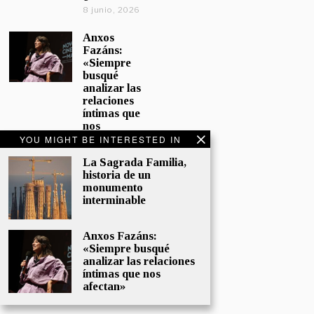
8 junio, 2026
Anxos
Fazáns:
«Siempre
busqué
analizar las
relaciones
íntimas que
nos
afectan»
YOU MIGHT BE INTERESTED IN
5 junio, 2026
La Sagrada Familia,
historia de un
El hijo de la
monumento
cómica, el
interminable
homenaje
de
Sacristán a
Anxos Fazáns:
Fernán
«Siempre busqué
Gómez
analizar las relaciones
28 mayo,
íntimas que nos
2026
afectan»