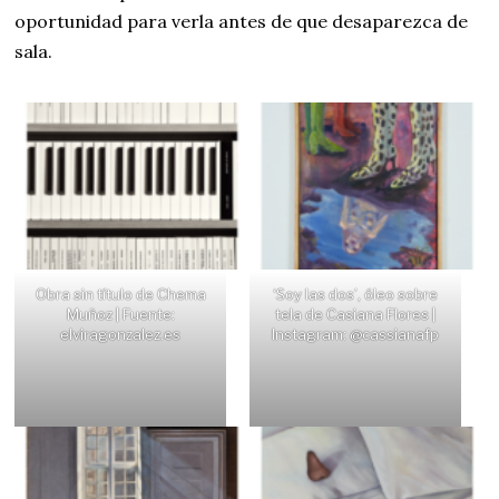
oportunidad para verla antes de que desaparezca de
sala.
Obra sin título de Chema
‘Soy las dos’, óleo sobre
Muñoz | Fuente:
tela de Casiana Flores |
elviragonzalez.es
Instagram: @cassianafp