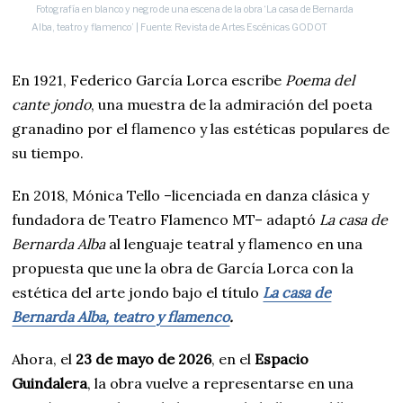
Fotografía en blanco y negro de una escena de la obra ‘La casa de Bernarda
Alba, teatro y flamenco’ | Fuente: Revista de Artes Escénicas GODOT
En 1921, Federico García Lorca escribe
Poema del
cante jondo
, una muestra de la admiración del poeta
granadino por el flamenco y las estéticas populares de
su tiempo.
En 2018, Mónica Tello –licenciada en danza clásica y
fundadora de Teatro Flamenco MT– adaptó
La casa de
Bernarda Alba
al lenguaje teatral y flamenco en una
propuesta que une la obra de García Lorca con la
estética del arte jondo bajo el título
La casa de
Bernarda Alba, teatro y flamenco
.
Ahora, el
23 de mayo de 2026
, en el
Espacio
Guindalera
, la obra vuelve a representarse en una