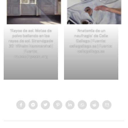
‘Rayos de sol. Motas de
‘Anatomía de un
polvo bailando en los
naufragio’ de Celia
rayos de sol. Strandgade
Gallego | Fuente:
30’ Vilhelm Hammershøi |
celiagallego.es | Fuente:
Fuente:
celiagallego.es
museothyssen.org