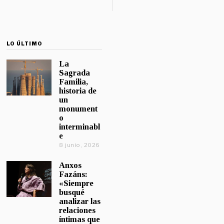
LO ÚLTIMO
La
Sagrada
Familia,
historia de
un
monument
o
interminabl
e
8 junio, 2026
Anxos
Fazáns:
«Siempre
busqué
analizar las
relaciones
íntimas que