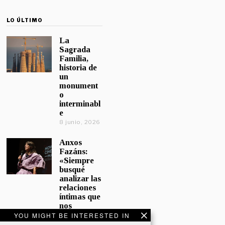
LO ÚLTIMO
La
Sagrada
Familia,
historia de
un
monument
o
interminabl
e
8 junio, 2026
Anxos
Fazáns:
«Siempre
busqué
analizar las
relaciones
íntimas que
nos
afectan»
YOU MIGHT BE INTERESTED IN
5 junio, 2026