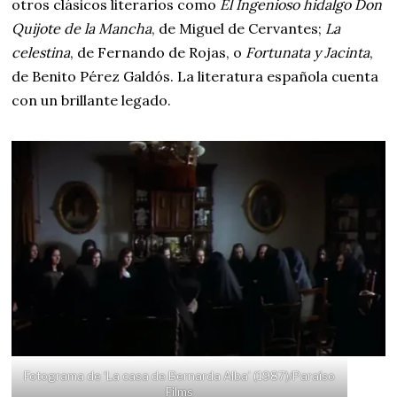
otros clásicos literarios como
El Ingenioso hidalgo Don
Quijote de la Mancha
, de Miguel de Cervantes;
La
celestina
, de Fernando de Rojas, o
Fortunata y Jacinta
,
de Benito Pérez Galdós. La literatura española cuenta
con un brillante legado.
Fotograma de ‘La casa de Bernarda Alba’ (1987)/Paraíso
Films