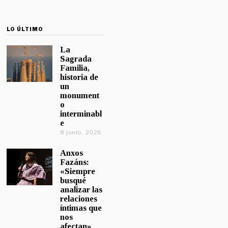
LO ÚLTIMO
La
Sagrada
Familia,
historia de
un
monument
o
interminabl
e
8 junio, 2026
Anxos
Fazáns:
«Siempre
busqué
analizar las
relaciones
íntimas que
nos
afectan»