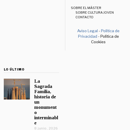
SOBRE EL MÁSTER
SOBRE CULTURA JOVEN
CONTACTO
Aviso Legal
-
Política de
Privacidad
- Política de
Cookies
LO ÚLTIMO
La
Sagrada
Familia,
historia de
un
monument
o
interminabl
e
8 junio, 2026