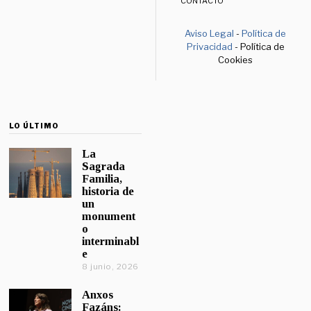
CONTACTO
Aviso Legal
-
Política de
Privacidad
- Política de
Cookies
LO ÚLTIMO
La
Sagrada
Familia,
historia de
un
monument
o
interminabl
e
8 junio, 2026
Anxos
Fazáns: