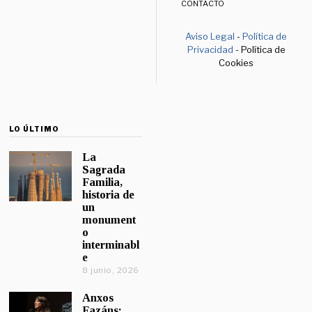
CONTACTO
Aviso Legal
-
Política de
Privacidad
- Política de
Cookies
LO ÚLTIMO
La
Sagrada
Familia,
historia de
un
monument
o
interminabl
e
8 junio, 2026
Anxos
Fazáns: