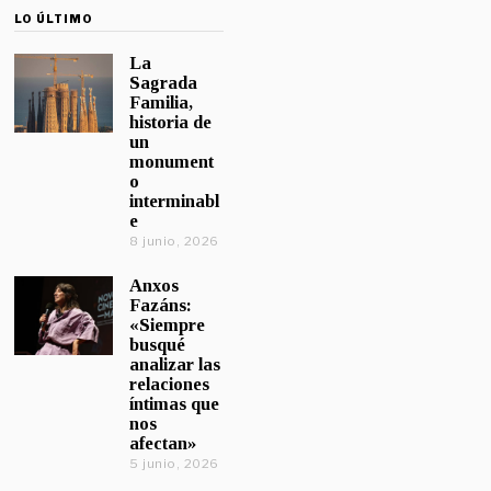
LO ÚLTIMO
La
Sagrada
Familia,
historia de
un
monument
o
interminabl
e
8 junio, 2026
Anxos
Fazáns:
«Siempre
busqué
analizar las
relaciones
íntimas que
nos
afectan»
5 junio, 2026