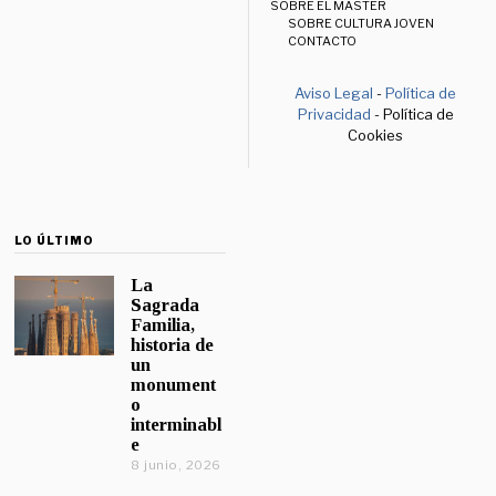
SOBRE EL MÁSTER
SOBRE CULTURA JOVEN
CONTACTO
Aviso Legal
-
Política de
Privacidad
- Política de
Cookies
LO ÚLTIMO
La
Sagrada
Familia,
historia de
un
monument
o
interminabl
e
8 junio, 2026