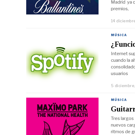
Madrid ya 
premios,
14 diciembr
MÚSICA
¿Funcio
Internet su
cuando la a
consolidado
usuarios
5 diciembre
MÚSICA
Guitar
Tres largos
nuevos carg
ritmos de gu