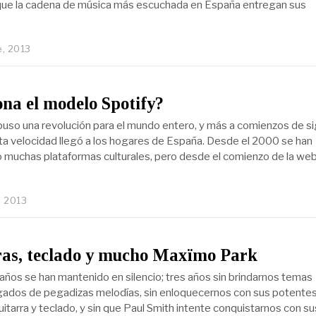
que la cadena de música más escuchada en España entregan sus
e, 2013
na el modelo Spotify?
puso una revolución para el mundo entero, y más a comienzos de si
lta velocidad llegó a los hogares de España. Desde el 2000 se han
 muchas plataformas culturales, pero desde el comienzo de la web,
, 2013
ras, teclado y mucho Maxïmo Park
 años se han mantenido en silencio; tres años sin brindarnos temas
ados de pegadizas melodías, sin enloquecernos con sus potente
itarra y teclado, y sin que Paul Smith intente conquistarnos con su