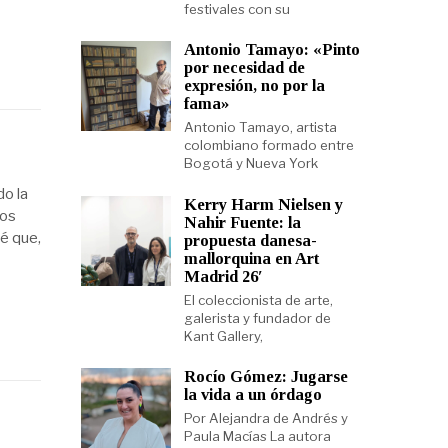
festivales con su
Antonio Tamayo: «Pinto
por necesidad de
expresión, no por la
fama»
Antonio Tamayo, artista
colombiano formado entre
Bogotá y Nueva York
o la
Kerry Harm Nielsen y
los
Nahir Fuente: la
é que,
propuesta danesa-
mallorquina en Art
Madrid 26′
El coleccionista de arte,
galerista y fundador de
Kant Gallery,
Rocío Gómez: Jugarse
la vida a un órdago
Por Alejandra de Andrés y
Paula Macías La autora