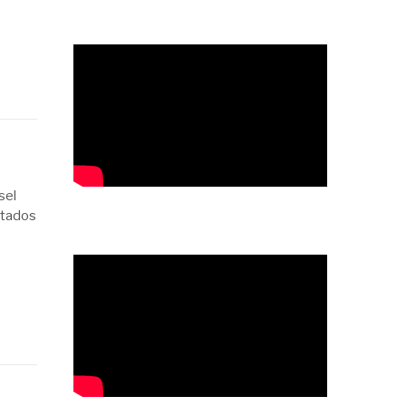
sel
ntados