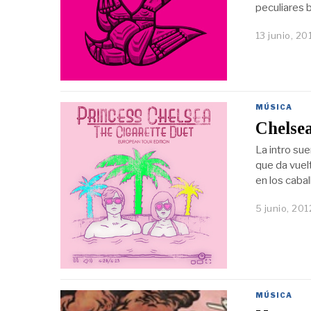
peculiares b
13 junio, 20
MÚSICA
Chelsea
La intro su
que da vuel
en los caba
5 junio, 201
MÚSICA