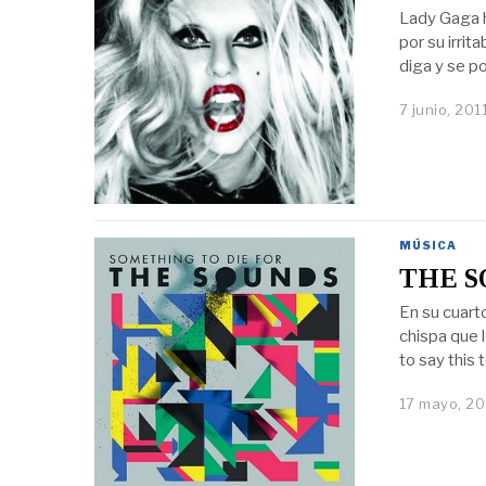
Lady Gaga h
por su irrit
diga y se po
7 junio, 201
MÚSICA
THE S
En su cuarto
chispa que 
to say this 
17 mayo, 20