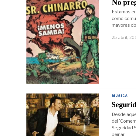
No preg
Estamos en 
cómo comuni
mayores ob
25 abril, 20
MÚSICA
Segurid
Desde aquel 
del 'Comerr
Seguridad S
peinar