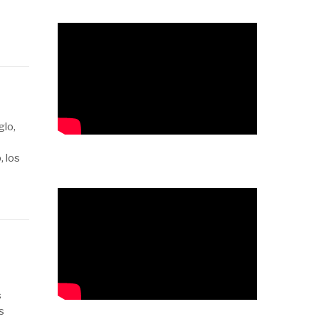
glo,
 los
s
s