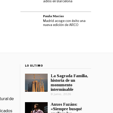
adiós en Barcelona
Paula Macías
Madrid acoge con éxito una
nueva edición de ARCO
LO ÚLTIMO
La Sagrada Familia,
historia de un
monumento
interminable
8 junio, 2026
tural de
Anxos Fazáns:
«Siempre busqué
licados