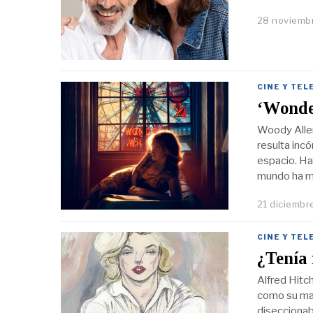
28 noviemb
CINE Y TEL
‘Wonde
Woody Allen
resulta inc
espacio. Ha
mundo ha m
21 diciembr
CINE Y TEL
¿Tenía 
Alfred Hitc
como su mad
diseccionab