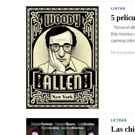
LISTAS
5 pelíc
Toma el din
the money a
carrera crim
14 noviembr
LETRAS
Las chi