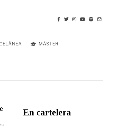
CELÁNEA
MÁSTER
e
En cartelera
os