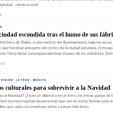
ophobia”, miedo a morir
16
A
 ciudad escondida tras el humo de sus fábr
histórico de Avilés, a cien metros del Ayuntamiento, bajo los arcos
 que bordean una parte del centro de la ciudad asturiana, el escap
nte Tierra Astur conseguía ralentizar el paso de los visitantes. Det
016
EVISIÓN
/
LETRAS
/
MÚSICA
s culturales para sobrevivir a la Navidad
s la Navidad? ¿Oyes un villancico en un tren y te entran ganas de t
Son (somos) muchas las personas que ven en estas fiestas solo u
ías que cada vez empiezan antes y pasan más lento.