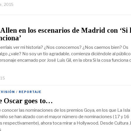
e, 2015
llen en los escenarios de Madrid con ‘Si 
nciona’
erríais ver mi historia? ¿Nos conocemos? ¿Nos caemos bien? Os
algo ¿vale? No soy un tío agradable, comienza diciéndole al público
personaje encarnado por José Luís Gil, en la obra Si la cosa funciona
015
EVISIÓN
/
REPORTAJE
e Oscar goes to…
conocer las nominaciones de los premios Goya, en los que La Isla
 niño se han alzado con el mayor número de nominaciones ( 17 y 16
s respectivamente), ahora toca mirar a Hollywood. Desde Cultura 
s