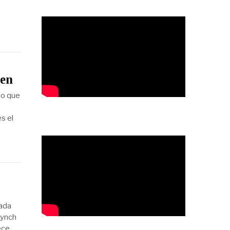
len
to que
s el
zada
Lynch
ece