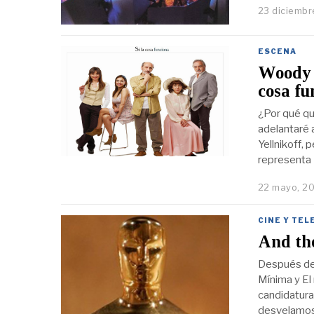
23 diciembr
ESCENA
Woody A
cosa fu
¿Por qué qu
adelantaré 
Yellnikoff, 
representa
22 mayo, 2
CINE Y TEL
And th
Después de 
Mínima y El
candidatura
desvelamo