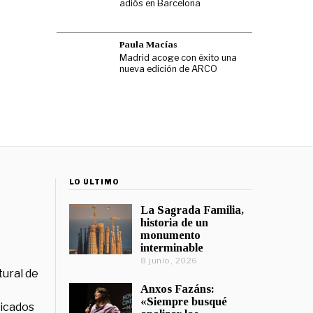
adiós en Barcelona
Paula Macías
Madrid acoge con éxito una
nueva edición de ARCO
LO ÚLTIMO
La Sagrada Familia,
historia de un
monumento
interminable
8 junio, 2026
tural de
Anxos Fazáns:
«Siempre busqué
licados