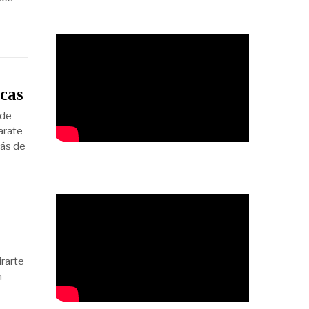
icas
 de
arate
rás de
irarte
n