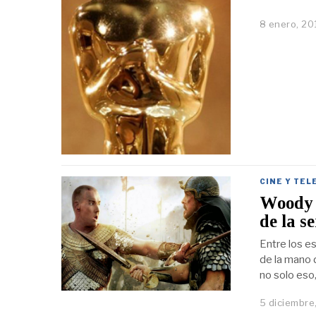
8 enero, 20
CINE Y TEL
Woody A
de la 
Entre los e
de la mano 
no solo eso,
5 diciembre