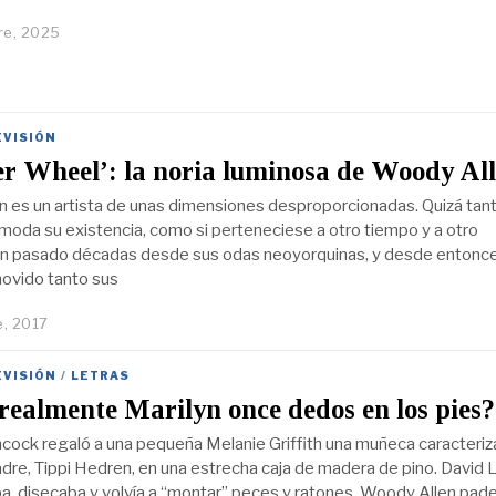
re, 2025
EVISIÓN
r Wheel’: la noria luminosa de Woody Al
 es un artista de unas dimensiones desproporcionadas. Quizá tan
ómoda su existencia, como si perteneciese a otro tiempo y a otro
n pasado décadas desde sus odas neoyorquinas, y desde entonce
ovido tanto sus
e, 2017
EVISIÓN
/
LETRAS
realmente Marilyn once dedos en los pies?
hcock regaló a una pequeña Melanie Griffith una muñeca caracteri
re, Tippi Hedren, en una estrecha caja de madera de pino. David 
a, disecaba y volvía a “montar” peces y ratones. Woody Allen pad