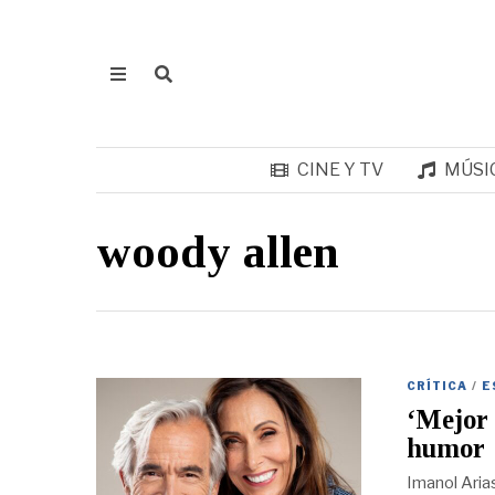
CINE Y TV
MÚSI
woody allen
CRÍTICA
/
E
‘Mejor 
humor
Imanol Aria