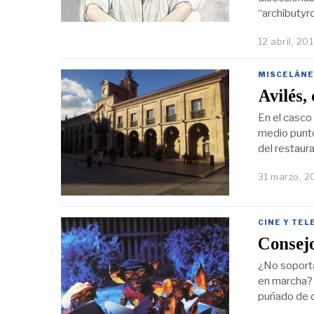
“archibutyr
12 abril, 20
MISCELÁNE
Avilés,
En el casco 
medio punto
del restaura
31 marzo, 2
CINE Y TEL
Consejo
¿No soporta
en marcha? 
puñado de d