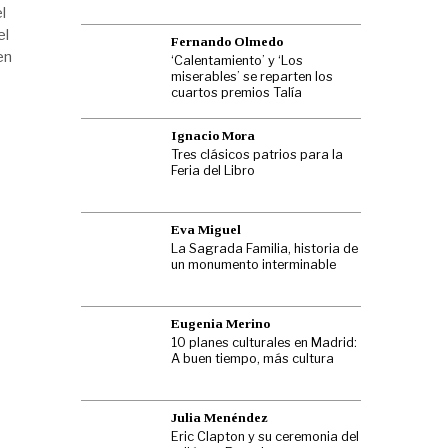
l
el
Fernando Olmedo
en
‘Calentamiento’ y ‘Los
miserables’ se reparten los
cuartos premios Talía
Ignacio Mora
Tres clásicos patrios para la
Feria del Libro
Eva Miguel
La Sagrada Familia, historia de
un monumento interminable
Eugenia Merino
10 planes culturales en Madrid:
A buen tiempo, más cultura
Julia Menéndez
Eric Clapton y su ceremonia del