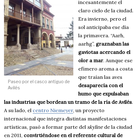
incesantemente el
claro cielo de la ciudad.
Era invierno, pero el
sol anticipaba ese día
la primavera. “Aarh,
aarhg”,
graznaban las
gaviotas acercando el
olor a mar
. Aunque ese
efímero aroma a costa
que traían las aves
Paseo por el casco antiguo de
desaparecía con el
Avilés
humo que expulsaban
las industrias que bordean un tramo de la ría de Avilés
.
A su lado, el
centro Niemeyer
, un proyecto
internacional que integra distintas manifestaciones
artísticas, pasó a formar parte del
skyline
de la ciudad
en 2011,
convirtiéndose en el referente cultural de