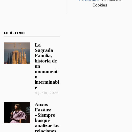
Cookies
LO ÚLTIMO
La
Sagrada
Familia,
historia de
un
monument
o
interminabl
e
8 junio, 2026
Anxos
Fazáns:
«Siempre
busqué
analizar las
relaciones