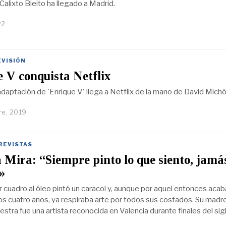
 Calixto Bieito ha llegado a Madrid.
22
EVISIÓN
 V conquista Netflix
daptación de 'Enrique V' llega a Netflix de la mano de David Mich
re, 2019
REVISTAS
Mira: “Siempre pinto lo que siento, jamás
»
r cuadro al óleo pintó un caracol y, aunque por aquel entonces aca
los cuatro años, ya respiraba arte por todos sus costados. Su madr
estra fue una artista reconocida en Valencia durante finales del sig