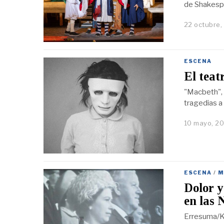
de Shakesp
22 octubre,
ESCENA
El teat
"Macbeth", 
tragedias a 
10 mayo, 2
ESCENA
/
M
Dolor y
en las 
Erresuma/Ki