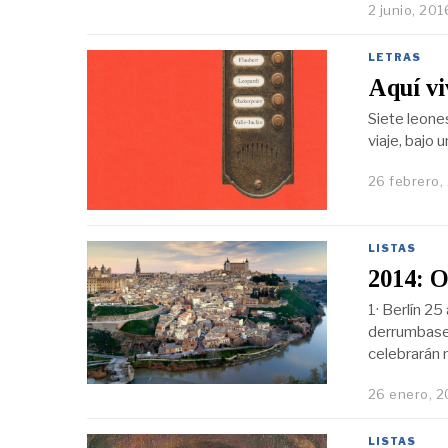
2 junio, 201
LETRAS
Aquí vi
Siete leones
viaje, bajo 
26 febrero,
LISTAS
2014: O
1· Berlín 2
derrumbase e
celebrarán 
26 enero, 2
LISTAS