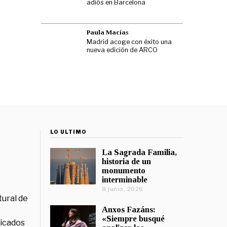
adiós en Barcelona
Paula Macías
Madrid acoge con éxito una
nueva edición de ARCO
LO ÚLTIMO
La Sagrada Familia,
historia de un
monumento
interminable
8 junio, 2026
tural de
Anxos Fazáns:
«Siempre busqué
licados