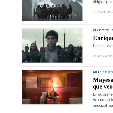
dirigida por
10 abril, 20
CINE Y TEL
Enrique
Una nueva a
26 noviemb
ARTE
/
ENT
Mayesa 
que veo
En su prime
de cumplir 
principal ma