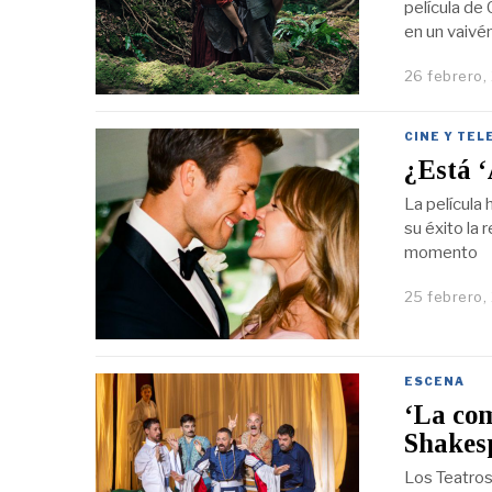
película de
en un vaivé
26 febrero,
CINE Y TEL
¿Está ‘
La película 
su éxito la
momento
25 febrero,
ESCENA
‘La com
Shakesp
Los Teatros 