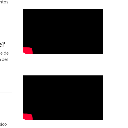
ntos,
e?
ve de
m del
sico