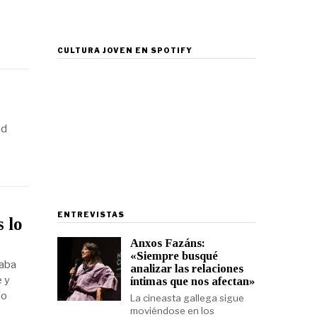
CULTURA JOVEN EN SPOTIFY
ôd
ENTREVISTAS
 lo
Anxos Fazáns:
«Siempre busqué
baba
analizar las relaciones
e y
íntimas que nos afectan»
lo
La cineasta gallega sigue
moviéndose en los