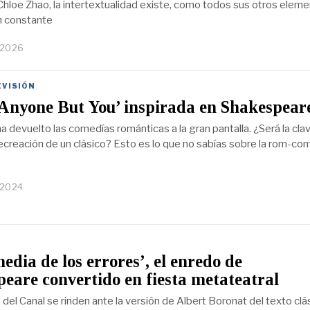
 Chloe Zhao, la intertextualidad existe, como todos sus otros eleme
n constante
 2026
EVISIÓN
Anyone But You’ inspirada en Shakespear
ha devuelto las comedías románticas a la gran pantalla. ¿Será la cla
 recreación de un clásico? Esto es lo que no sabías sobre la rom-co
 2024
edia de los errores’, el enredo de
eare convertido en fiesta metateatral
del Canal se rinden ante la versión de Albert Boronat del texto clá