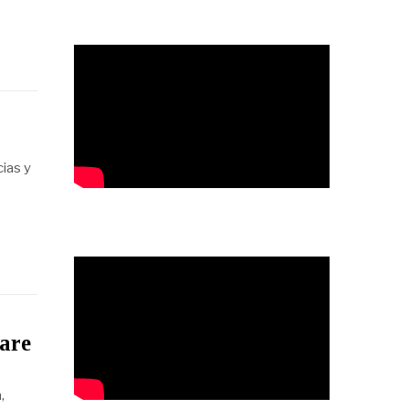
ias y
eare
,