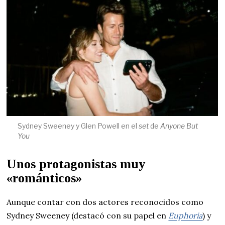
Sydney Sweeney y Glen Powell en el
set
de
Anyone But
You
Unos protagonistas muy
«románticos»
Aunque contar con dos actores reconocidos como
Sydney Sweeney (destacó con su papel en
Euphoria
) y