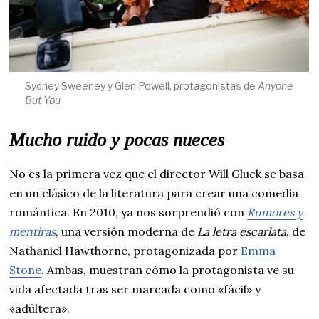
Sydney Sweeney y Glen Powell, protagonistas de
Anyone
But You
Mucho ruido y pocas nueces
No es la primera vez que el director Will Gluck se basa
en un clásico de la literatura para crear una comedia
romántica. En 2010, ya nos sorprendió con
Rumores y
mentiras
, una versión moderna de
La letra escarlata
, de
Nathaniel Hawthorne, protagonizada por
Emma
Stone
. Ambas, muestran cómo la protagonista ve su
vida afectada tras ser marcada como «fácil» y
«adúltera».