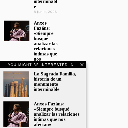
interminabl
e
8 junio, 2026
Anxos
Fazáns:
«Siempre
busqué
analizar las
relaciones
íntimas que
nos
afectan»
YOU MIGHT BE INTERESTED IN
5 junio, 2026
La Sagrada Familia,
historia de un
El hijo de la
monumento
cómica, el
interminable
homenaje
de
Sacristán a
Anxos Fazáns:
Fernán
«Siempre busqué
Gómez
analizar las relaciones
28 mayo,
íntimas que nos
2026
afectan»