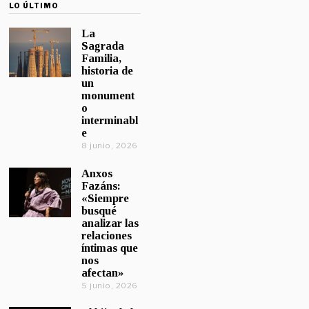
LO ÚLTIMO
La
Sagrada
Familia,
historia de
un
monument
o
interminabl
e
8 junio, 2026
Anxos
Fazáns:
«Siempre
busqué
analizar las
relaciones
íntimas que
nos
afectan»
5 junio, 2026