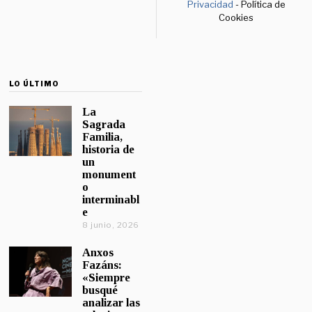
Privacidad
- Política de
Cookies
LO ÚLTIMO
La
Sagrada
Familia,
historia de
un
monument
o
interminabl
e
8 junio, 2026
Anxos
Fazáns:
«Siempre
busqué
analizar las