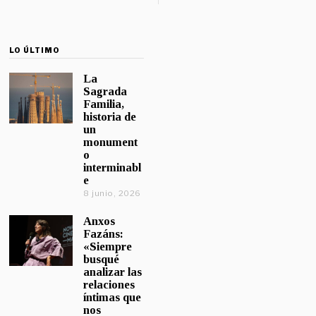
LO ÚLTIMO
La
Sagrada
Familia,
historia de
un
monument
o
interminabl
e
8 junio, 2026
Anxos
Fazáns:
«Siempre
busqué
analizar las
relaciones
íntimas que
nos