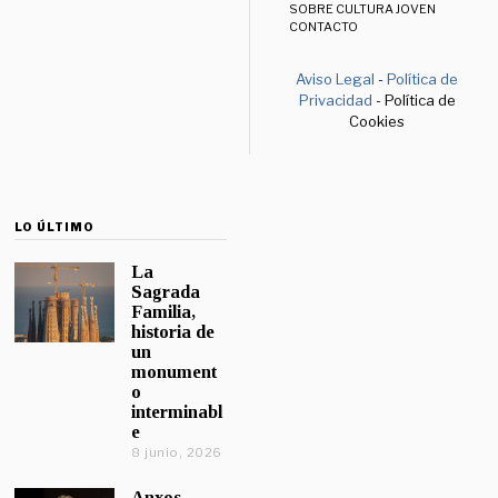
SOBRE CULTURA JOVEN
CONTACTO
Aviso Legal
-
Política de
Privacidad
- Política de
Cookies
LO ÚLTIMO
La
Sagrada
Familia,
historia de
un
monument
o
interminabl
e
8 junio, 2026
Anxos