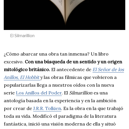
El Silmarillion
¿Cómo abarcar una obra tan inmensa? Un libro
excesivo.
Con una búsqueda de un sentido y un origen
mitológico británico.
El antecedente de
El Señor de los
Anillos, El Hobbit
y las obras fílmicas que volvieron a
popularizarlas llega a nuestros oídos con la nueva
serie
Los Anillos del Poder
. El
Silmarillion
es una
antología basada en la experiencia y en la ambición
por crear de
J.R.R. Tolkien
. Es la obra en la que trabajó
toda su vida. Modificó el paradigma de la literatura
fantástica, inició una visión moderna de ella y situó