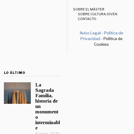
SOBRE EL MÁSTER
SOBRE CULTURA JOVEN
CONTACTO
Aviso Legal
-
Política de
Privacidad
- Política de
Cookies
LO ÚLTIMO
La
Sagrada
Familia,
historia de
un
monument
o
interminabl
e
8 junio, 2026