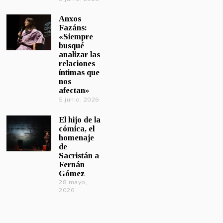
Anxos
Fazáns:
«Siempre
busqué
analizar las
relaciones
íntimas que
nos
afectan»
5 junio, 2026
El hijo de la
cómica, el
homenaje
de
Sacristán a
Fernán
Gómez
28 mayo,
2026