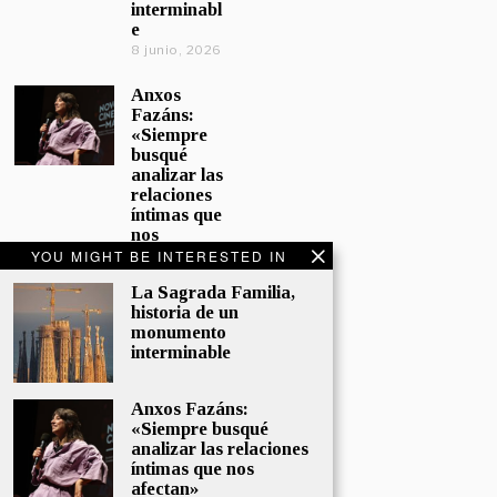
interminabl
e
8 junio, 2026
Anxos
Fazáns:
«Siempre
busqué
analizar las
relaciones
íntimas que
nos
afectan»
YOU MIGHT BE INTERESTED IN
5 junio, 2026
La Sagrada Familia,
historia de un
El hijo de la
monumento
cómica, el
interminable
homenaje
de
Sacristán a
Anxos Fazáns:
Fernán
«Siempre busqué
Gómez
analizar las relaciones
28 mayo,
íntimas que nos
2026
afectan»