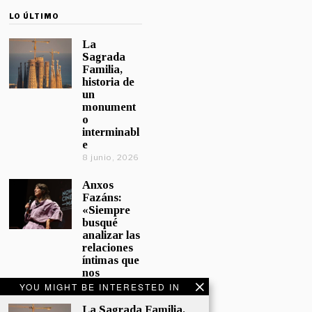
LO ÚLTIMO
La
Sagrada
Familia,
historia de
un
monument
o
interminabl
e
8 junio, 2026
Anxos
Fazáns:
«Siempre
busqué
analizar las
relaciones
íntimas que
nos
afectan»
YOU MIGHT BE INTERESTED IN
5 junio, 2026
La Sagrada Familia,