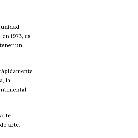
munidad
 en 1973, es
tener un
 rápidamente
, la
entimental
arte
de arte.