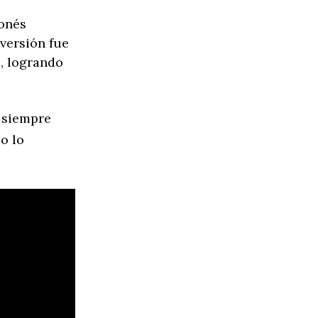
ponés
 versión fue
o, logrando
ú
siempre
o lo