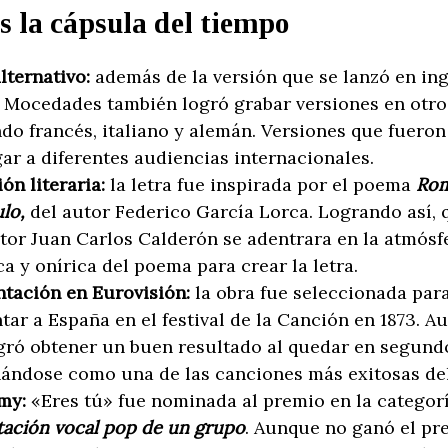
 la cápsula del tiempo
lternativo:
además de la versión que se lanzó en ing
 Mocedades también logró grabar versiones en otro
do francés, italiano y alemán. Versiones que fuero
gar a diferentes audiencias internacionales.
ión literaria:
la letra fue inspirada por el poema
Ro
lo,
del autor Federico García Lorca. Logrando así, 
or Juan Carlos Calderón se adentrara en la atmósf
a y onírica del poema para crear la letra.
tación en Eurovisión:
la obra fue seleccionada par
tar a España en el festival de la Canción en 1873. A
gró obtener un buen resultado al quedar en segundo
ándose como una de las canciones más exitosas de
my:
«Eres tú» fue nominada al premio en la categor
tación vocal pop de un grupo
. Aunque no ganó el pre