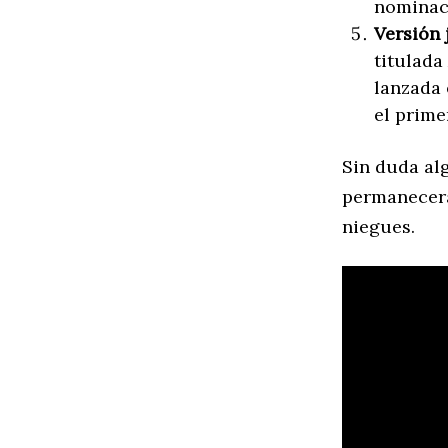
nominaci
Versión 
titulada
lanzada 
el prime
Sin duda al
permanecerá
niegues.