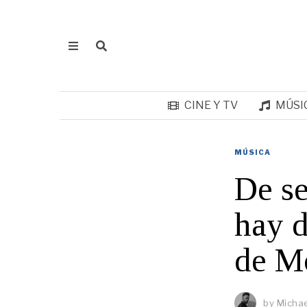
CINE Y TV
MÚSI
MÚSICA
De se
hay d
de M
by
Micha