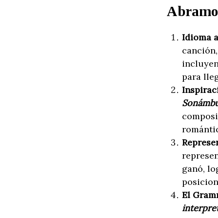
Abramos
Idioma a
canción,
incluyen
para lle
Inspirac
Sonámbu
composit
romántic
Represen
represen
ganó, lo
posicion
El Gram
interpre