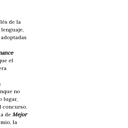
lés de la
 lenguaje,
n adoptadas
mance
que el
era
a
unque no
 lugar,
l concurso.
ía de
Mejor
mio, la