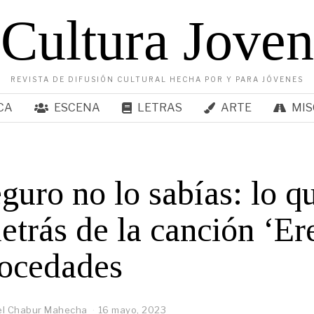
Cultura Joven
REVISTA DE DIFUSIÓN CULTURAL HECHA POR Y PARA JÓVENES
CA
ESCENA
LETRAS
ARTE
MIS
guro no lo sabías: lo q
etrás de la canción ‘Ere
ocedades
el Chabur Mahecha
16 mayo, 2023