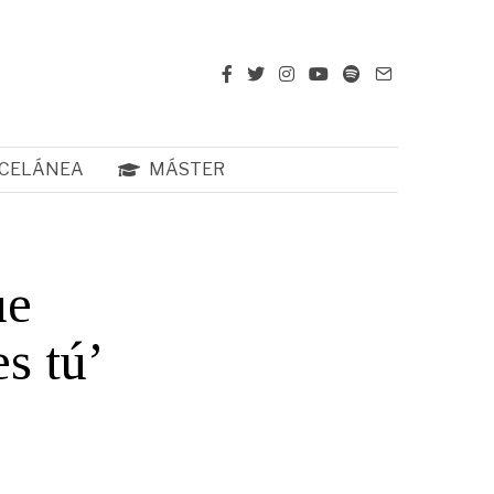
CELÁNEA
MÁSTER
ue
s tú’