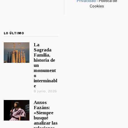
Privacidad
- Política de
Cookies
LO ÚLTIMO
La
Sagrada
Familia,
historia de
un
monument
o
interminabl
e
8 junio, 2026
Anxos
Fazáns:
«Siempre
busqué
analizar las