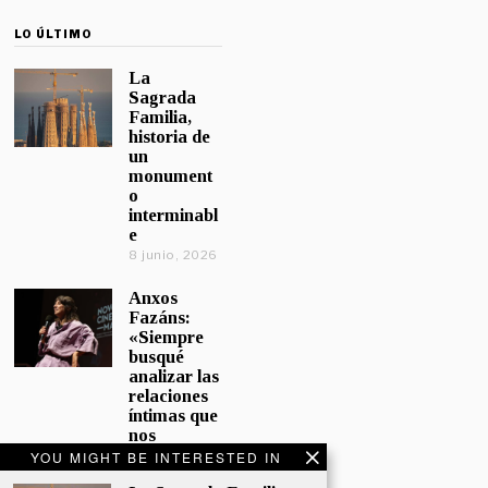
LO ÚLTIMO
La
Sagrada
Familia,
historia de
un
monument
o
interminabl
e
8 junio, 2026
Anxos
Fazáns:
«Siempre
busqué
analizar las
relaciones
íntimas que
nos
afectan»
YOU MIGHT BE INTERESTED IN
5 junio, 2026