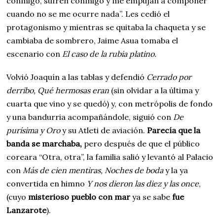
conmigo, sufren conmigo y me empujan a componer
cuando no se me ocurre nada”. Les cedió el
protagonismo y mientras se quitaba la chaqueta y se
cambiaba de sombrero, Jaime Asua tomaba el
escenario con
El caso de la rubia platino.
Volvió Joaquín a las tablas y defendió
Cerrado por
derribo, Qué hermosas eran
(sin olvidar a la última y
cuarta que vino y se quedó) y, con metrópolis de fondo
y una bandurria acompañándole, siguió con
De
purísima y Oro
y su Atleti de aviación.
Parecía que la
banda se marchaba,
pero después de que el público
coreara “Otra, otra”, la familia salió y levantó al Palacio
con
Más de cien mentiras, Noches de boda
y la ya
convertida en himno
Y nos dieron las diez y las once
,
(cuyo
misterioso pueblo con mar
ya se sabe
fue
Lanzarote
).