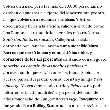
Volvieron a irse, pero las más de 10.000 personas no
estaban dispuestas a alejarse del Maestro tan pronto,
así que
volvieron a reclamar sus bises.
Y éstos,
obedientes y fieles a la afición, salieron al ruedo como
Los Ramones a ritmo de los acordes más rockeros.
Sonó
Conductores suicidas,
Callejón sin salida,
entonada por Pancho Varona y
una increíble Mara
Barros que cerró bocas y conquistó los oídos y
corazones de los allí presentes
cantando con un gusto
soberbio
La canción de las noches perdidas.
Y
aprovechando que estaba ante los focos, Sabina se
acercó para interpretar con su corista y amiga
Y sin
embargo
. Ya era demasiado tarde y
Princesa
no podía
faltar en esta cita madrileña, y a pesar del nada de
adiós muchacho de
Tan joven y tan viejo,
Joaquinito se
fue yendo like a Rolling Stone
, no sin antes regalar a su