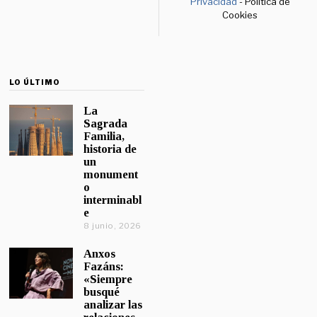
Privacidad
- Política de
Cookies
LO ÚLTIMO
La
Sagrada
Familia,
historia de
un
monument
o
interminabl
e
8 junio, 2026
Anxos
Fazáns:
«Siempre
busqué
analizar las