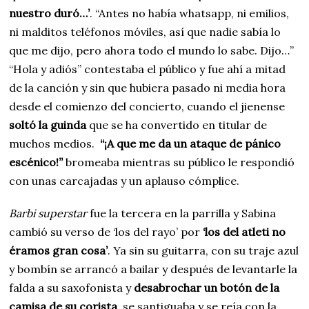
nuestro duró…’
. “Antes no había whatsapp, ni emilios,
ni malditos teléfonos móviles, así que nadie sabía lo
que me dijo, pero ahora todo el mundo lo sabe. Dijo…”
“Hola y adiós” contestaba el público y fue ahí a mitad
de la canción y sin que hubiera pasado ni media hora
desde el comienzo del concierto, cuando el jienense
soltó la guinda
que se ha convertido en titular de
muchos medios.
“¡A que me da un ataque de pánico
escénico!”
bromeaba mientras su público le respondió
con unas carcajadas y un aplauso cómplice.
Barbi superstar
fue la tercera en la parrilla y Sabina
cambió su verso de ‘los del rayo’ por
‘los del atleti no
éramos gran cosa’
. Ya sin su guitarra, con su traje azul
y bombín se arrancó a bailar y después de levantarle la
falda a su saxofonista y
desabrochar un botón de la
camisa de su corista
, se santiguaba y se reía con la