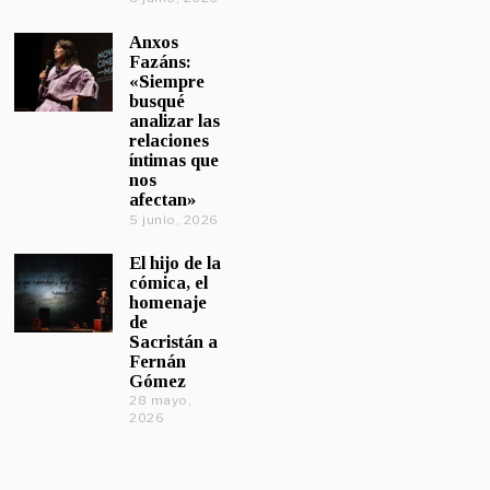
Anxos
Fazáns:
«Siempre
busqué
analizar las
relaciones
íntimas que
nos
afectan»
5 junio, 2026
El hijo de la
cómica, el
homenaje
de
Sacristán a
Fernán
Gómez
28 mayo,
2026