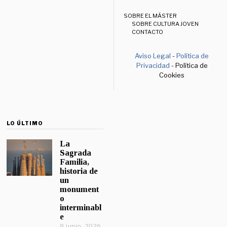
SOBRE EL MÁSTER
SOBRE CULTURA JOVEN
CONTACTO
Aviso Legal
-
Política de
Privacidad
- Política de
Cookies
LO ÚLTIMO
La
Sagrada
Familia,
historia de
un
monument
o
interminabl
e
8 junio, 2026