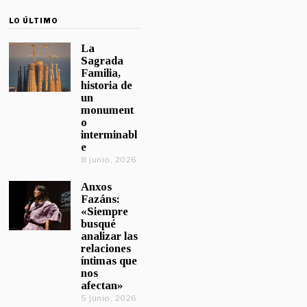
LO ÚLTIMO
La
Sagrada
Familia,
historia de
un
monument
o
interminabl
e
8 junio, 2026
Anxos
Fazáns:
«Siempre
busqué
analizar las
relaciones
íntimas que
nos
afectan»
5 junio, 2026