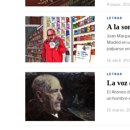
4 mayo, 20
LETRAS
A la s
Joan Margari
Madrid en un
palparse en
16 abril, 20
LETRAS
La voz 
El Ateneo d
un hombre e
15 marzo, 2