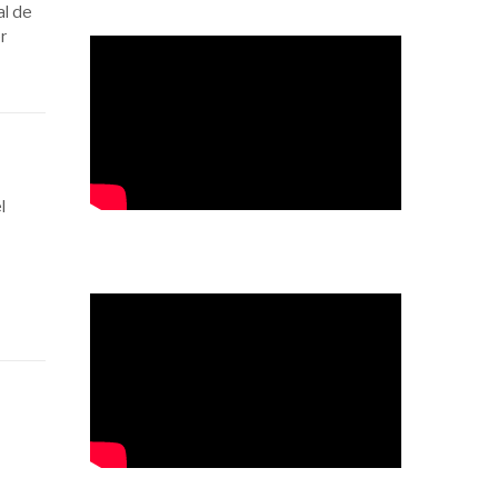
al de
r
l