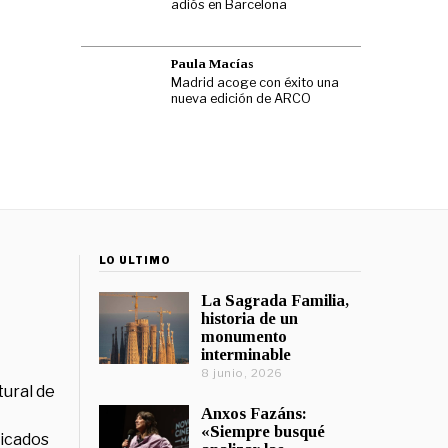
adiós en Barcelona
Paula Macías
Madrid acoge con éxito una
nueva edición de ARCO
LO ÚLTIMO
La Sagrada Familia,
historia de un
monumento
interminable
8 junio, 2026
tural de
Anxos Fazáns:
«Siempre busqué
licados