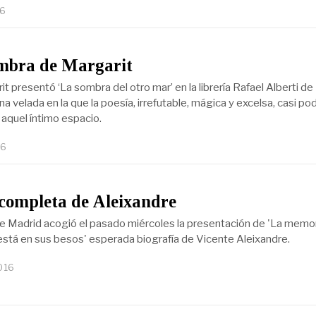
16
ombra de Margarit
t presentó ‘La sombra del otro mar’ en la librería Rafael Alberti de
a velada en la que la poesía, irrefutable, mágica y excelsa, casi pod
 aquel íntimo espacio.
16
completa de Aleixandre
e Madrid acogió el pasado miércoles la presentación de 'La memo
stá en sus besos' esperada biografía de Vicente Aleixandre.
016