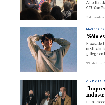
Alberti, ro
CEU San Pab
2 diciembre
MÁSTER EN
‘Sólo e
El pasado 18
privilegio d
gallego en 
22 abril, 20
CINE Y TEL
‘Impren
industr
Esta colecc