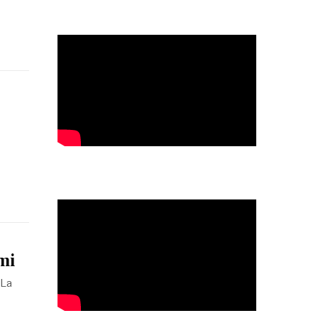
mi
 La