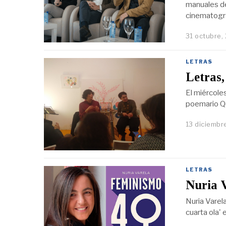
manuales de
cinematográ
31 octubre,
LETRAS
Letras,
El miércoles
poemario Qu
13 diciembr
LETRAS
Nuria V
Nuria Varela
cuarta ola'