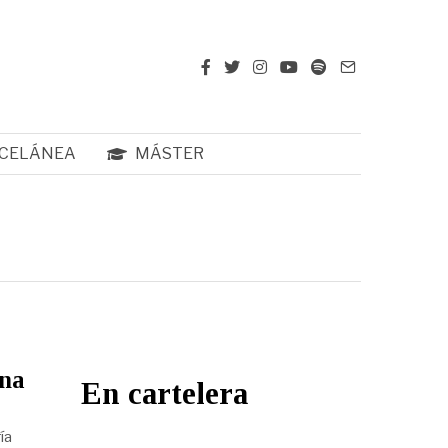
CELÁNEA
MÁSTER
una
En cartelera
ía