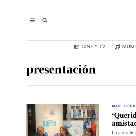
CINE Y TV
MÚSI
presentación
MÁSTER EN
‘Querid
amista
La periodist