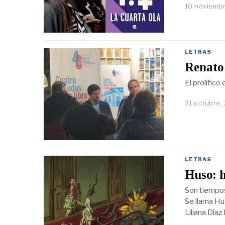
10 noviembr
LETRAS
Renato 
El prolífico
31 octubre,
LETRAS
Huso: h
Son tiempos 
Se llama Hu
Liliana Díaz