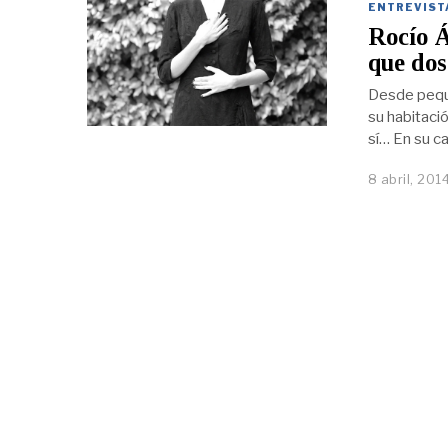
ENTREVIST
Rocío Á
que dos
Desde peque
su habitació
sí… En su ca
8 abril, 201