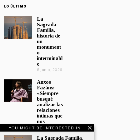
LO ÚLTIMO
La
Sagrada
Familia,
historia de
un
monument
o
interminabl
e
8 junio, 2026
Anxos
Fazáns:
«Siempre
busqué
analizar las
relaciones
íntimas que
nos
afectan»
YOU MIGHT BE INTERESTED IN
5 junio, 2026
La Sagrada Familia,