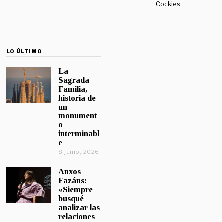
Cookies
LO ÚLTIMO
La
Sagrada
Familia,
historia de
un
monument
o
interminabl
e
8 junio, 2026
Anxos
Fazáns:
«Siempre
busqué
analizar las
relaciones