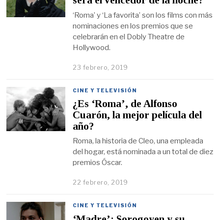
será el vencedor de la noche?
‘Roma’ y ‘La favorita’ son los films con más
nominaciones en los premios que se
celebrarán en el Dobly Theatre de
Hollywood.
23 febrero, 2019
CINE Y TELEVISIÓN
¿Es ‘Roma’, de Alfonso
Cuarón, la mejor película del
año?
Roma, la historia de Cleo, una empleada
del hogar, está nominada a un total de diez
premios Óscar.
22 febrero, 2019
CINE Y TELEVISIÓN
‘Madre’: Sorogoyen y su