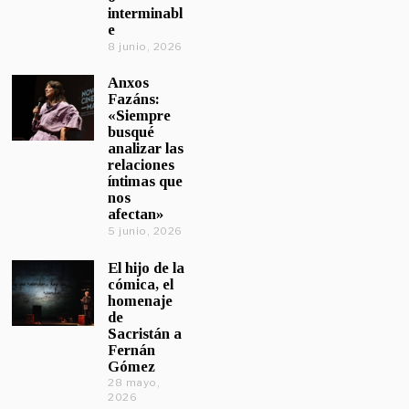
interminabl
e
8 junio, 2026
Anxos
Fazáns:
«Siempre
busqué
analizar las
relaciones
íntimas que
nos
afectan»
5 junio, 2026
El hijo de la
cómica, el
homenaje
de
Sacristán a
Fernán
Gómez
28 mayo,
2026