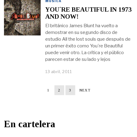
MÚSICA
YOU´RE BEAUTIFUL IN 1973
AND NOW!
El británico James Blunt ha vuelto a
demostrar en su segundo disco de
estudio All the lost souls que después de
un primer éxito como You´re Beautiful
puede venir otro. La crítica y el público
parecen estar de su lado y lejos
13 abril, 2011
1
2
3
NEXT
En cartelera