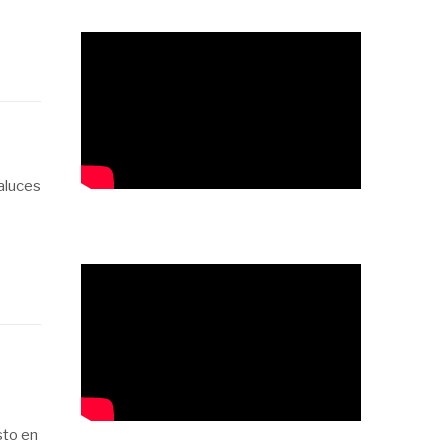
aluces
sto en