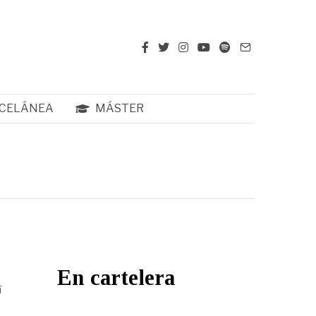
CELÁNEA
MÁSTER
En cartelera
í