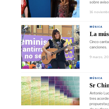
sobre aviso
16 noviemb
MÚSICA
La músi
Cinco canta
canciones.
9 marzo, 20
MÚSICA
Sr Chin
Antonio Luq
tres acorde
propuesta p