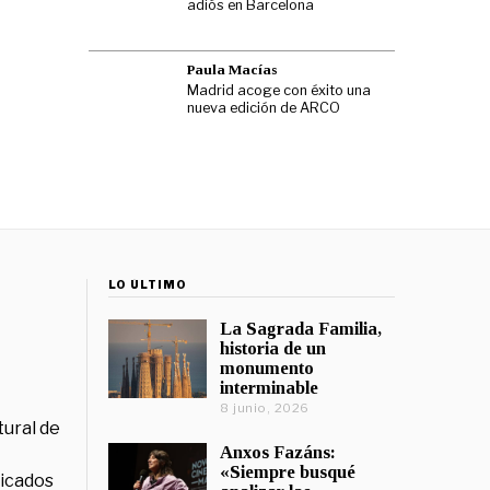
adiós en Barcelona
Paula Macías
Madrid acoge con éxito una
nueva edición de ARCO
LO ÚLTIMO
La Sagrada Familia,
historia de un
monumento
interminable
8 junio, 2026
tural de
Anxos Fazáns:
«Siempre busqué
licados