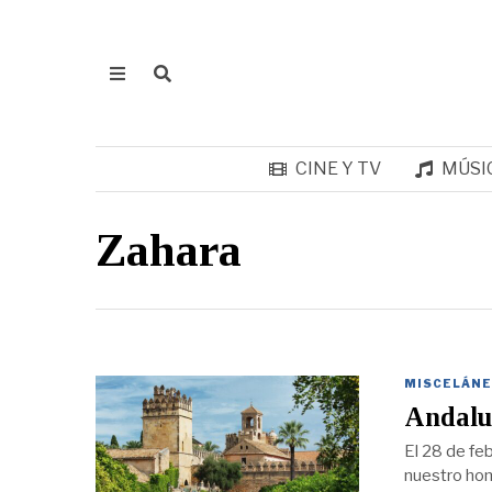
CINE Y TV
MÚSI
Zahara
MISCELÁNE
Andaluc
El 28 de fe
nuestro hom