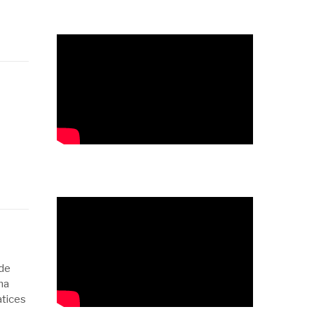
 de
na
atices