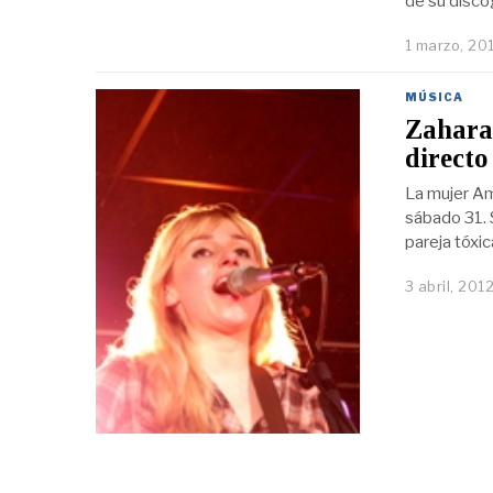
de su discog
1 marzo, 20
MÚSICA
Zahara 
directo
La mujer Am
sábado 31. 
pareja tóxi
3 abril, 201