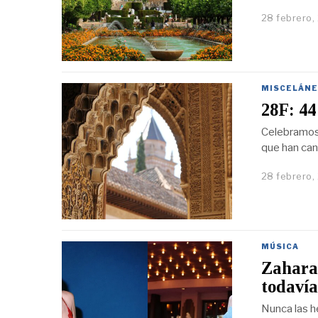
28 febrero,
MISCELÁNE
28F: 44
Celebramos 
que han cant
28 febrero,
MÚSICA
Zahara 
todavía
Nunca las h