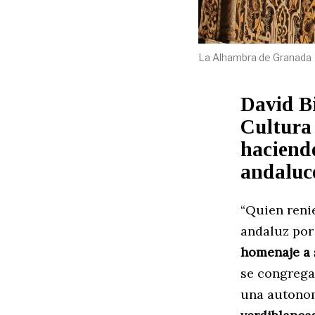
La Alhambra de Granada
David B
Cultura
haciendo
andaluce
“Quien renie
andaluz por 
homenaje a 
se congrega 
una autonom