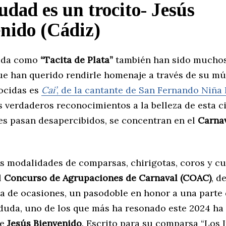
udad es un trocito- Jesús
nido (Cádiz)
cida como
“Tacita de Plata”
también han sido muchos
ue han querido rendirle homenaje a través de su mú
ocidas es
Cai’
, de la cantante de San Fernando Niña 
s verdaderos reconocimientos a la belleza de esta c
s pasan desapercibidos, se concentran en el
Carna
as modalidades de comparsas, chirigotas, coros y cu
l
Concurso de Agrupaciones de Carnaval (COAC)
, d
a de ocasiones, un pasodoble en honor a una parte 
 duda, uno de los que más ha resonado este 2024 ha 
de
Jesús Bienvenido
. Escrito para su comparsa “Los 