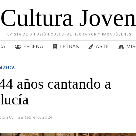
Cultura Joven
REVISTA DE DIFUSIÓN CULTURAL HECHA POR Y PARA JÓVENES
CA
ESCENA
LETRAS
ARTE
MIS
MÚSICA
44 años cantando a
lucía
ión CJ
28 febrero, 2024