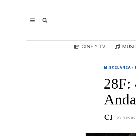
CINE Y TV
MÚSI
MISCELÁNEA
/
28F: 
Anda
by
Redacc