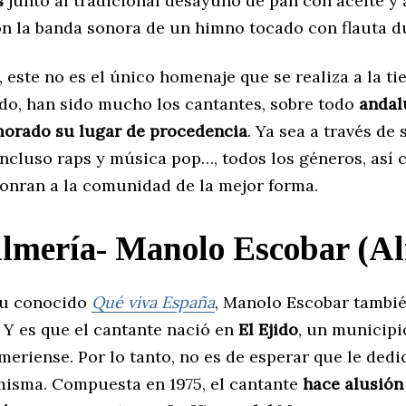
s
junto al tradicional desayuno de pan con aceite y 
on la banda sonora de un himno tocado con flauta d
 este no es el único homenaje que se realiza a la tie
ido, han sido mucho los cantantes, sobre todo
andal
orado su lugar de procedencia
. Ya sea a través de 
incluso raps y música pop…, todos los géneros, así
honran a la comunidad de la mejor forma.
lmería- Manolo Escobar (Al
su conocido
Qué viva España
, Manolo Escobar tambi
. Y es que el cantante nació en
El Ejido
, un municipi
meriense. Por lo tanto, no es de esperar que le ded
 misma. Compuesta en 1975, el cantante
hace alusión 