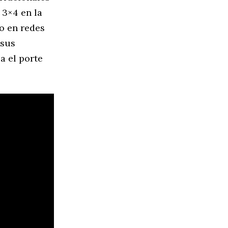
 3×4 en la
po en redes
 sus
ia el porte