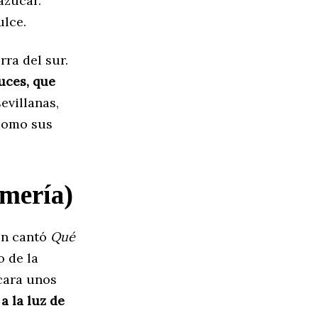
azúcar.
ulce.
rra del sur.
uces, que
sevillanas,
 como sus
mería)
én cantó
Qué
o de la
icara unos
a la luz de