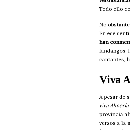
verdiblanca
Todo ello c
No obstante,
En ese sent
han conmem
fandangos, 
cantantes, 
Viva A
A pesar de 
viva Almería
provincia al
versos a la