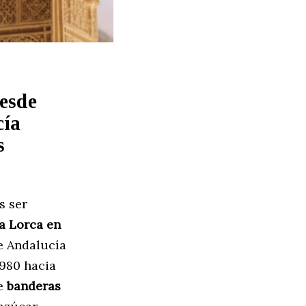
esde
cía
s
s ser
a Lorca en
e Andalucía
1980 hacia
de
banderas