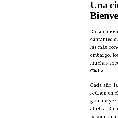
Una ci
Bienve
En la cono
cantantes q
las más con
embargo, lo
muchas vece
Cádiz.
Cada año, l
reúnen en e
gran mayorí
ciudad. Sin
pasodoble 