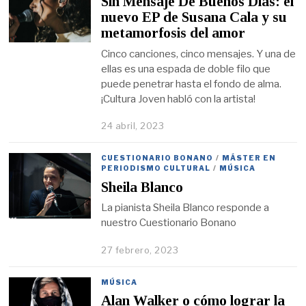
Sin Mensaje De Buenos Días: el
nuevo EP de Susana Cala y su
metamorfosis del amor
Cinco canciones, cinco mensajes. Y una de
ellas es una espada de doble filo que
puede penetrar hasta el fondo de alma.
¡Cultura Joven habló con la artista!
24 abril, 2023
CUESTIONARIO BONANO
/
MÁSTER EN
PERIODISMO CULTURAL
/
MÚSICA
Sheila Blanco
La pianista Sheila Blanco responde a
nuestro Cuestionario Bonano
27 febrero, 2023
MÚSICA
Alan Walker o cómo lograr la