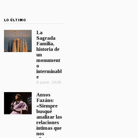
LO ÚLTIMO
La
Sagrada
Familia,
historia de
un
monument
o
interminabl
e
8 junio, 2026
Anxos
Fazáns:
«Siempre
busqué
analizar las
relaciones
íntimas que
nos