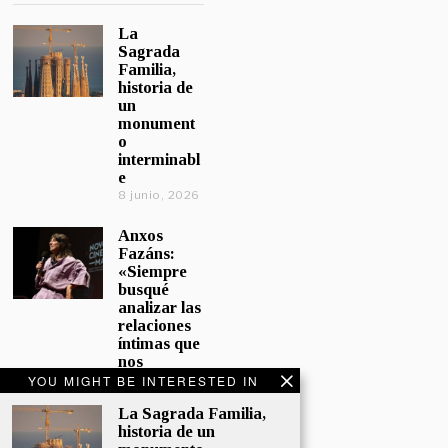
La
Sagrada
Familia,
historia de
un
monument
o
interminabl
e
8 junio, 2026
Anxos
Fazáns:
«Siempre
busqué
analizar las
relaciones
íntimas que
nos
afectan»
YOU MIGHT BE INTERESTED IN
5 junio, 2026
La Sagrada Familia,
historia de un
El hijo de la