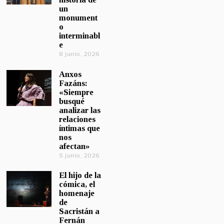
un
monument
o
interminabl
e
8 junio, 2026
Anxos
Fazáns:
«Siempre
busqué
analizar las
relaciones
íntimas que
nos
afectan»
5 junio, 2026
El hijo de la
cómica, el
homenaje
de
Sacristán a
Fernán