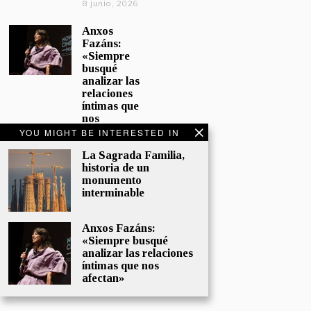
8 junio, 2026
Anxos
Fazáns:
«Siempre
busqué
analizar las
relaciones
íntimas que
nos
afectan»
YOU MIGHT BE INTERESTED IN
5 junio, 2026
La Sagrada Familia,
historia de un
El hijo de la
monumento
cómica, el
interminable
homenaje
de
Sacristán a
Anxos Fazáns:
Fernán
«Siempre busqué
Gómez
analizar las relaciones
28 mayo,
íntimas que nos
2026
afectan»