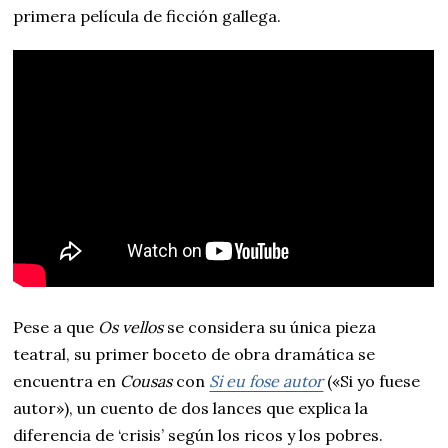
primera película de ficción gallega.
Pese a que
Os vellos
se considera su única pieza
teatral, su primer boceto de obra dramática se
encuentra en
Cousas
con
Si eu fose autor
(«Si yo fuese
autor»), un cuento de dos lances que explica la
diferencia de ‘crisis’ según los ricos y los pobres.