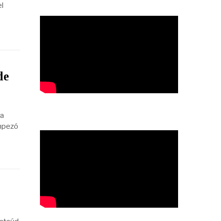
el
de
 a
empezó