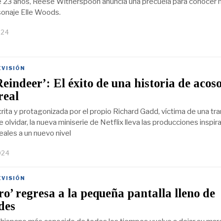
23 años, Reese Witherspoon anuncia una precuela para conocer 
sonaje Elle Woods.
024
EVISIÓN
eindeer’: El éxito de una historia de acos
real
rita y protagonizada por el propio Richard Gadd, víctima de una tr
 olvidar, la nueva miniserie de Netflix lleva las producciones inspir
eales a un nuevo nivel
024
EVISIÓN
ro’ regresa a la pequeña pantalla lleno de
des