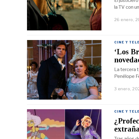
El justicie
la TV con u
26 enero, 
CINE Y TEL
‘Los Br
noveda
La tercera 
Penélope Fe
3 enero, 20
CINE Y TEL
¿Profec
extraña
Tras años de