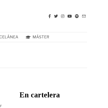
CELÁNEA
MÁSTER
En cartelera
y