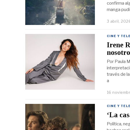
confirma al
manga pudier
3 abril, 202
CINE Y TEL
Irene R
nosotro
Por Paula M
interpretac
través de la
a
16 noviemb
CINE Y TEL
‘La cas
Política, ne