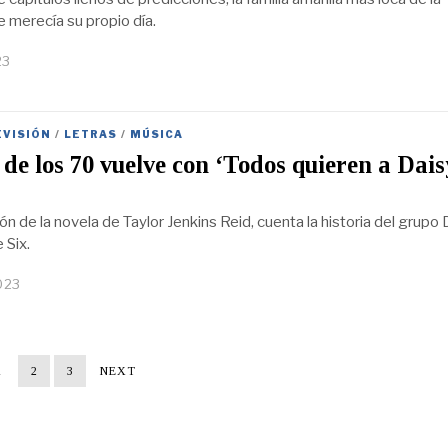
e merecía su propio día.
23
EVISIÓN
/
LETRAS
/
MÚSICA
 de los 70 vuelve con ‘Todos quieren a Dais
n de la novela de Taylor Jenkins Reid, cuenta la historia del grupo 
 Six.
023
1
2
3
NEXT