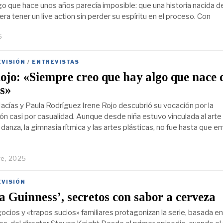
go que hace unos años parecía imposible: que una historia nacida d
a tener un live action sin perder su espíritu en el proceso. Con
6
EVISIÓN
/
ENTREVISTAS
ojo: «Siempre creo que hay algo que nace 
s»
acías y Paula Rodríguez Irene Rojo descubrió su vocación por la
ión casi por casualidad. Aunque desde niña estuvo vinculada al arte
 danza, la gimnasia rítmica y las artes plásticas, no fue hasta que 
re, 2025
EVISIÓN
a Guinness’, secretos con sabor a cerveza
gocios y «trapos sucios» familiares protagonizan la serie, basada en