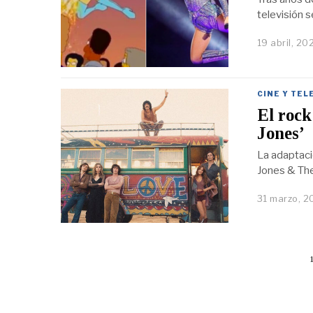
televisión s
19 abril, 20
CINE Y TEL
El rock
Jones’
La adaptació
Jones & The
31 marzo, 2