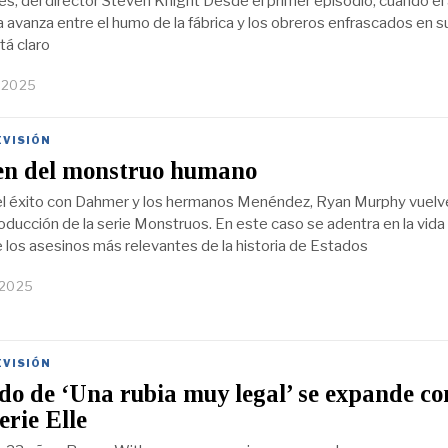
es, del director Steven Knight Desde el primer episodio, cuando el
a avanza entre el humo de la fábrica y los obreros enfrascados en s
tá claro
, 2025
EVISIÓN
gen del monstruo humano
l éxito con Dahmer y los hermanos Menéndez, Ryan Murphy vuelv
oducción de la serie Monstruos. En este caso se adentra en la vida
e los asesinos más relevantes de la historia de Estados
 2025
EVISIÓN
o de ‘Una rubia muy legal’ se expande co
erie Elle