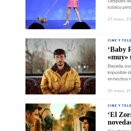
Después de 
icónico per
27 mayo, 2
CINE Y TEL
‘Baby R
«muy» 
Basada, esc
imposible de
en hechos r
20 mayo, 2
CINE Y TEL
‘El Zor
noveda