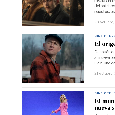
hechos real
del patriarc
puestos, es
28 octubre
CINE Y TEL
El ori
Después de
su nueva pr
Gein, uno d
21 octubre,
CINE Y TEL
El mund
nueva s