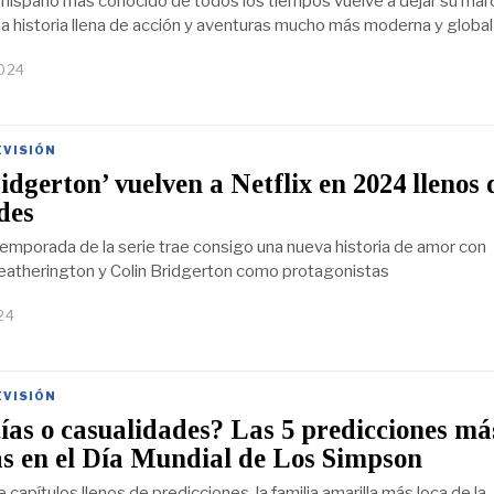
ro hispano más conocido de todos los tiempos vuelve a dejar su mar
na historia llena de acción y aventuras mucho más moderna y global
2024
EVISIÓN
idgerton’ vuelven a Netflix en 2024 llenos 
des
temporada de la serie trae consigo una nueva historia de amor con
atherington y Colin Bridgerton como protagonistas
24
EVISIÓN
ías o casualidades? Las 5 predicciones má
s en el Día Mundial de Los Simpson
 capítulos llenos de predicciones, la familia amarilla más loca de la