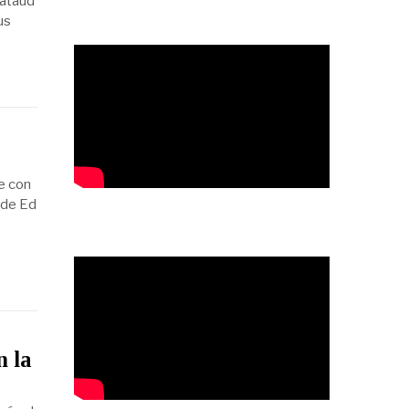
 ataúd
us
e con
 de Ed
n la