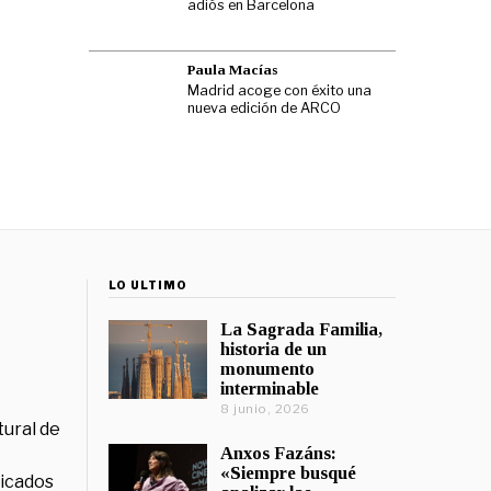
adiós en Barcelona
Paula Macías
Madrid acoge con éxito una
nueva edición de ARCO
LO ÚLTIMO
La Sagrada Familia,
historia de un
monumento
interminable
8 junio, 2026
tural de
Anxos Fazáns:
«Siempre busqué
licados