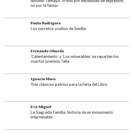
Antonio Tamayo: «Pinto por necesidad de expresión,
no por la fama»
Paula Rodríguez
Los secretos ocultos de Sevilla
Fernando Olmedo
‘Calentamiento’ y ‘Los miserables’ se reparten los
cuartos premios Talía
Ignacio Mora
Tres clásicos patrios para la Feria del Libro
Eva Miguel
La Sagrada Familia, historia de un monumento
interminable