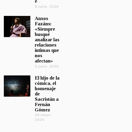
e
8 junio, 2026
Anxos
Fazáns:
«Siempre
busqué
analizar las
relaciones
íntimas que
nos
afectan»
5 junio, 2026
El hijo de la
cómica, el
homenaje
de
Sacristán a
Fernán
Gómez
28 mayo,
2026