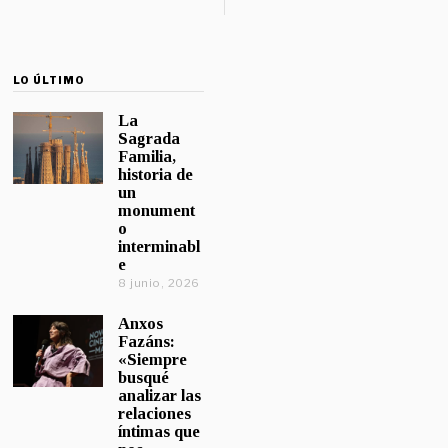
LO ÚLTIMO
La
Sagrada
Familia,
historia de
un
monument
o
interminabl
e
8 junio, 2026
Anxos
Fazáns:
«Siempre
busqué
analizar las
relaciones
íntimas que