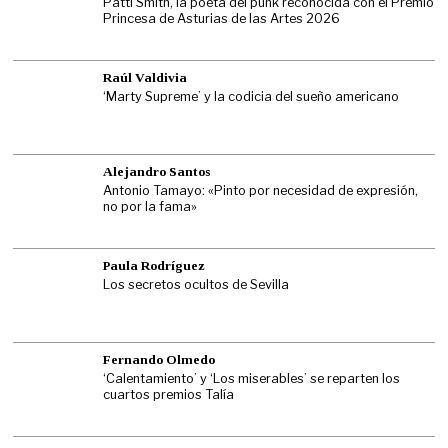
Patti Smith, la poeta del punk reconocida con el Premio
Princesa de Asturias de las Artes 2026
Raúl Valdivia
‘Marty Supreme’ y la codicia del sueño americano
Alejandro Santos
Antonio Tamayo: «Pinto por necesidad de expresión,
no por la fama»
Paula Rodríguez
Los secretos ocultos de Sevilla
Fernando Olmedo
‘Calentamiento’ y ‘Los miserables’ se reparten los
cuartos premios Talía