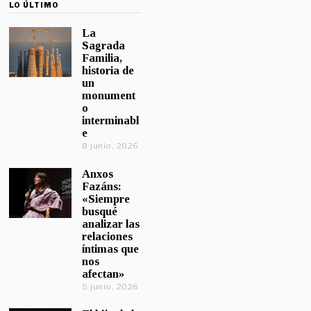
LO ÚLTIMO
La
Sagrada
Familia,
historia de
un
monument
o
interminabl
e
8 junio, 2026
Anxos
Fazáns:
«Siempre
busqué
analizar las
relaciones
íntimas que
nos
afectan»
5 junio, 2026