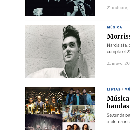
21 octubre,
MÚSICA
Morriss
Narcisista,
cumple el 2
21 mayo, 20
LISTAS
/
MÚ
Música 
bandas 
Segunda par
melómano d