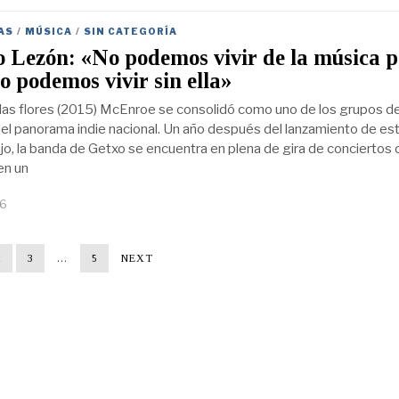
AS
/
MÚSICA
/
SIN CATEGORÍA
 Lezón: «No podemos vivir de la música p
 podemos vivir sin ella»
as flores (2015) McEnroe se consolidó como uno de los grupos d
del panorama indie nacional. Un año después del lanzamiento de es
ajo, la banda de Getxo se encuentra en plena de gira de conciertos 
en un
16
2
3
…
5
NEXT