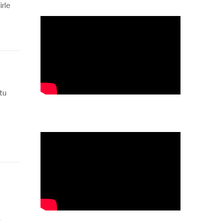
irle
tu
k