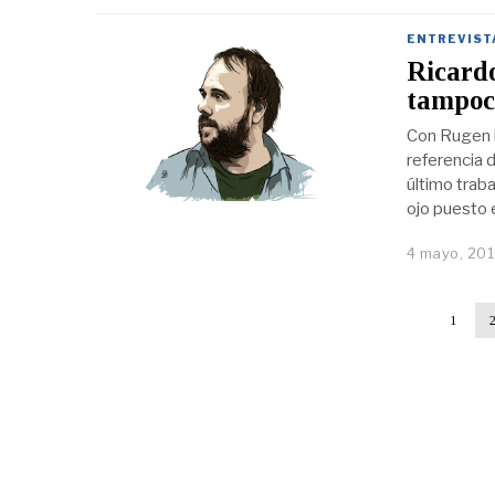
ENTREVIST
Ricardo
tampoco
Con Rugen l
referencia 
último trab
ojo puesto 
4 mayo, 20
1