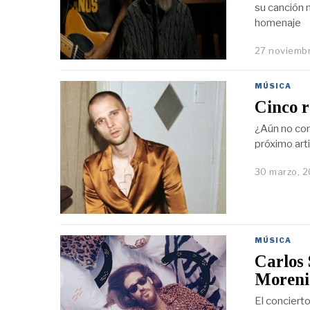
su canción 
homenaje
27 noviemb
MÚSICA
Cinco 
¿Aún no con
próximo arti
30 marzo, 
MÚSICA
Carlos 
Moreni
El conciert