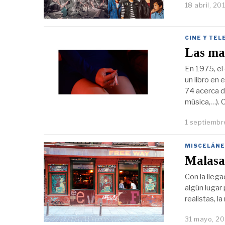
18 abril, 20
CINE Y TEL
Las man
En 1975, el
un libro en 
74 acerca d
música,…).
1 septiembr
MISCELÁNE
Malasañ
Con la llega
algún lugar
realistas, 
31 mayo, 2