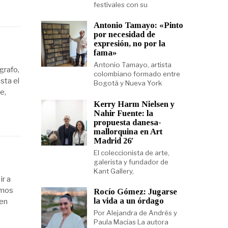
festivales con su
Antonio Tamayo: «Pinto
por necesidad de
expresión, no por la
fama»
Antonio Tamayo, artista
grafo,
colombiano formado entre
sta el
Bogotá y Nueva York
e,
Kerry Harm Nielsen y
Nahir Fuente: la
propuesta danesa-
mallorquina en Art
Madrid 26′
El coleccionista de arte,
galerista y fundador de
Kant Gallery,
ir a
amos
Rocío Gómez: Jugarse
la vida a un órdago
 en
Por Alejandra de Andrés y
Paula Macías La autora