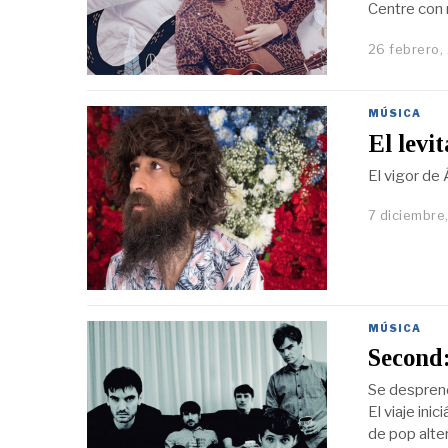
Centre con 
26 febrero,
MÚSICA
El levi
El vigor de
7 diciembre
MÚSICA
Second
Se desprend
El viaje ini
de pop alte