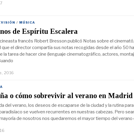
17
EVISIÓN
/
MÚSICA
os de Espíritu Escalera
 cineasta francés Robert Bresson publicó Notas sobre el cinemató
el que el director compartía sus notas recogidas desde el año 50 ha
e la tarea de hacer cine (lenguaje cinematográfico, actores, montaj
 Cuando
e, 2016
A
a o cómo sobrevivir al verano en Madrid
da del verano, los deseos de escaparse de la ciudad y la rutina para 
 paradisíaco se vuelven recurrentes en nuestras cabezas. Pero se
la mayoría de nosotros nos quedaremos el mayor tiempo del verano
016