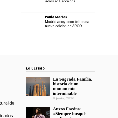
adiós en Barcelona
Paula Macías
Madrid acoge con éxito una
nueva edición de ARCO
LO ÚLTIMO
La Sagrada Familia,
historia de un
monumento
interminable
8 junio, 2026
tural de
Anxos Fazáns:
«Siempre busqué
licados