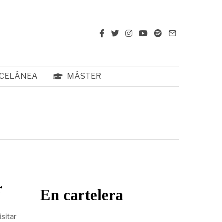
CELÁNEA
MÁSTER
r
En cartelera
sitar