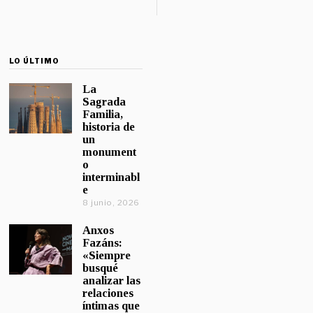
LO ÚLTIMO
La
Sagrada
Familia,
historia de
un
monument
o
interminabl
e
8 junio, 2026
Anxos
Fazáns:
«Siempre
busqué
analizar las
relaciones
íntimas que