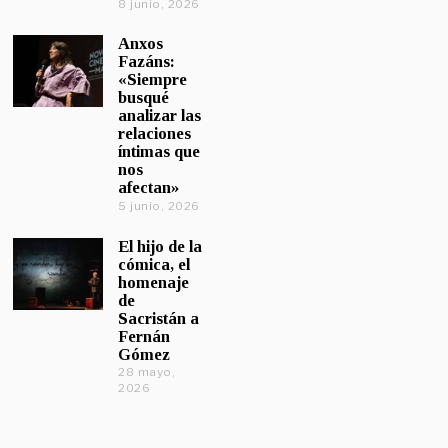
8 junio, 2026
Anxos
Fazáns:
«Siempre
busqué
analizar las
relaciones
íntimas que
nos
afectan»
5 junio, 2026
El hijo de la
cómica, el
homenaje
de
Sacristán a
Fernán
Gómez
28 mayo,
2026