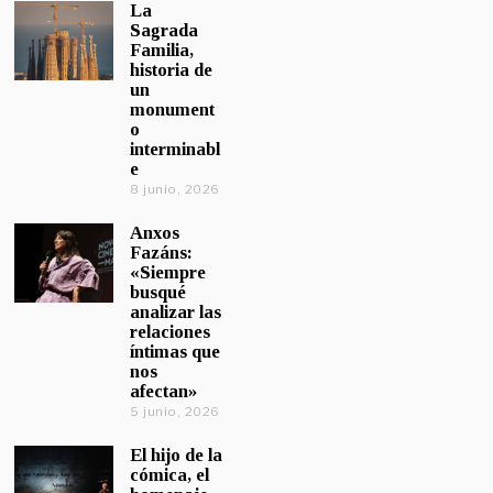
La
Sagrada
Familia,
historia de
un
monument
o
interminabl
e
8 junio, 2026
Anxos
Fazáns:
«Siempre
busqué
analizar las
relaciones
íntimas que
nos
afectan»
5 junio, 2026
El hijo de la
cómica, el