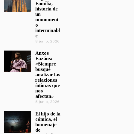
Familia,
historia de
un
monument
o
interminabl
e
8 junio, 2026
Anxos
Fazáns:
«Siempre
busqué
analizar las
relaciones
íntimas que
nos
afectan»
5 junio, 2026
El hijo de la
cómica, el
homenaje
de